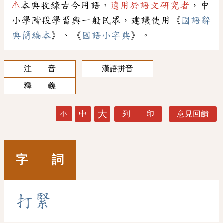
⚠
本典收錄古今用語，
適用於語文研究者
，中
小學階段學習與一般民眾，建議使用《
國語辭
典簡編本
》、《
國語小字典
》。
注 音
漢語拼音
釋 義
大
中
列 印
意見回饋
小
字 詞
打
緊