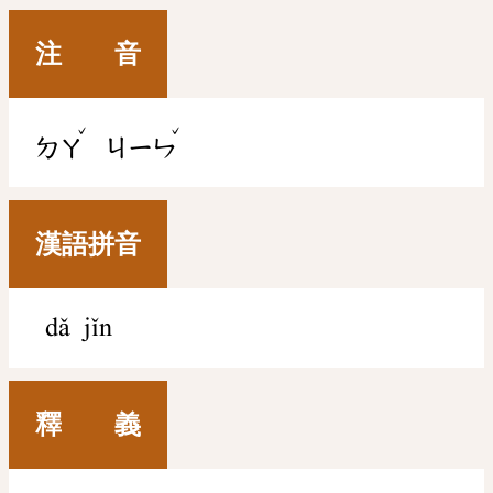
注 音
ˇ
ˇ
ㄉㄚ
ㄐㄧㄣ
漢語拼音
dǎ jǐn
釋 義