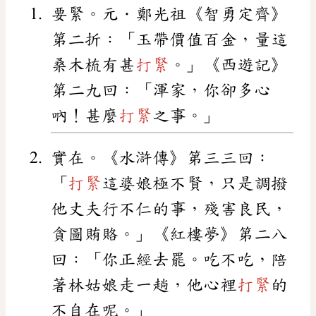
要緊。元．鄭光祖《智勇定齊》
第二折：「玉帶價值百金，量這
桑木梳有甚
打緊
。」《西遊記》
第二九回：「渾家，你卻多心
吶！甚麼
打緊
之事。」
實在。《水滸傳》第三三回：
「
打緊
這婆娘極不賢，只是調撥
他丈夫行不仁的事，殘害良民，
貪圖賄賂。」《紅樓夢》第二八
回：「你正經去罷。吃不吃，陪
著林姑娘走一趟，他心裡
打緊
的
不自在呢。」