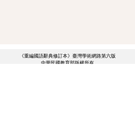
《重編國語辭典修訂本》臺灣學術網路第六版
中華民國教育部版權所有
:::
個資法及隱私聲明
|
辭典公眾授權網
|
意見交流
|
網網相連
三峽總院區地址：新北市三峽區三樹路2號、
︿
臺北院區地址：臺北市大安區和平東路一段179號、
臺中院區地址：臺中市豐原區師範街67號
電話總機：(02)7740-7890、
傳真：(02)7740-7064、
TANet VoIP：9009-7890
線上人數: 3922