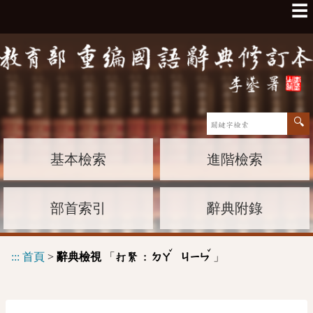
☰
基本檢索
進階檢索
部首索引
辭典附錄
ˇ
ˇ
:::
首頁
>
辭典檢視
「
」
打緊 :
ㄉㄚ
ㄐㄧㄣ