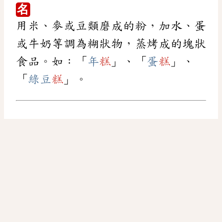
名
用米、麥或豆類磨成的粉，加水、蛋
或牛奶等調為糊狀物，蒸烤成的塊狀
食品。如：「
年
糕
」、「
蛋
糕
」、
「
綠豆
糕
」。