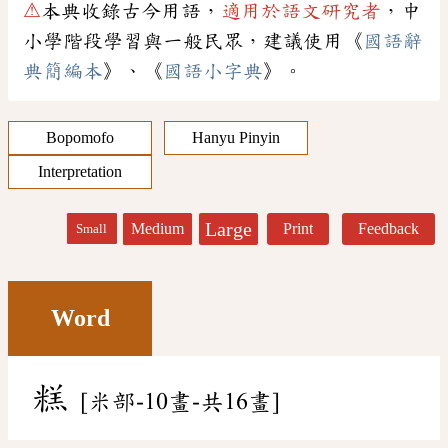
⚠
本典收錄古今用語，
適用於語文研究者
，中
小學階段學習與一般民眾，建議使用《
國語辭
典簡編本
》、《
國語小字典
》。
Bopomofo
Hanyu Pinyin
Interpretation
Large
Medium
Print
Feedback
Small
Word
糕
[米部-10畫-共16畫]