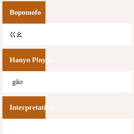
Bopomofo
ㄍㄠ
Hanyu Pinyin
gāo
Interpretation