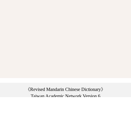
《Revised Mandarin Chinese Dictionary》
Taiwan Academic Network Version 6
©2021 Ministry of Education, R.O.C. All rights reserved.