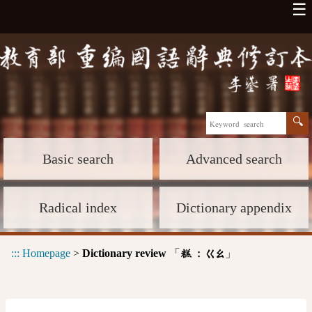
☰
Basic search
Advanced search
Radical index
Dictionary appendix
:::
Homepage
>
Dictionary review
「
」
糕 :
ㄍㄠ