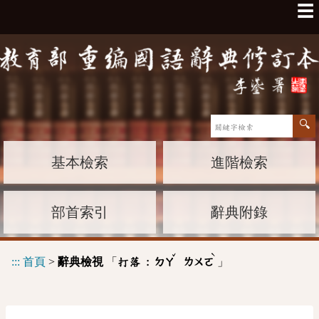
☰
基本檢索
進階檢索
部首索引
辭典附錄
ˇ
ˋ
:::
首頁
>
辭典檢視
「
」
打落 :
ㄉㄚ
ㄌㄨㄛ