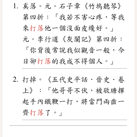
奚落。元．石子章《竹塢聽琴》
第四折：「我若不害心疼，等我
來
打落
他一個沒面皮纔好。」
元．李行道《灰闌記》第四折：
「你背後常說我似觀音一般，今
日卻
打落
的我成不得個人。」
打掉。《五代史平話．晉史．卷
上》：「他哥哥不伏，被敬瑭揮
起手內鐵鞭一打，將當門兩齒一
齊
打落
了。」