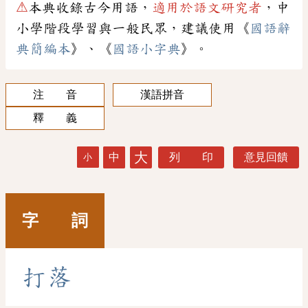
⚠
本典收錄古今用語，
適用於語文研究者
，中
小學階段學習與一般民眾，建議使用《
國語辭
典簡編本
》、《
國語小字典
》。
注 音
漢語拼音
釋 義
大
中
列 印
意見回饋
小
字 詞
打
落