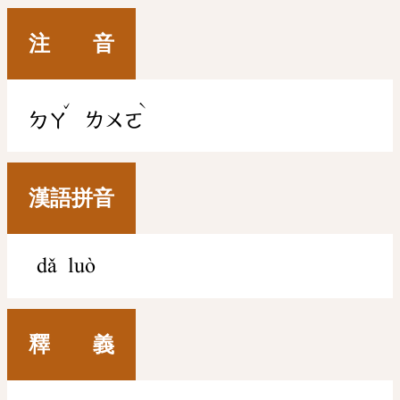
注 音
ˇ
ˋ
ㄉㄚ
ㄌㄨㄛ
漢語拼音
dǎ luò
釋 義