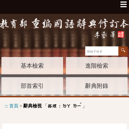
☰
基本檢索
進階檢索
部首索引
辭典附錄
ˇ
:::
首頁
>
辭典檢視
「
」
搭理 :
ㄉㄚ
ㄌㄧ