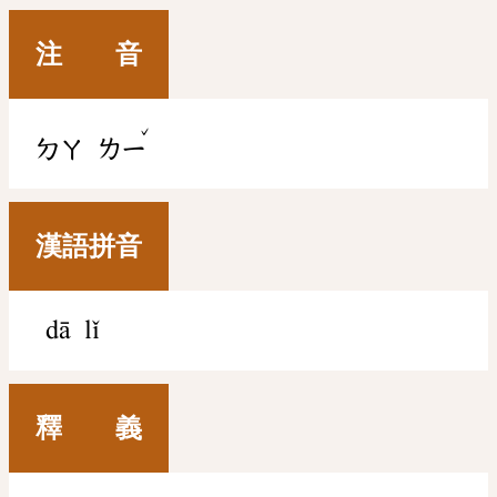
注 音
ˇ
ㄉㄚ
ㄌㄧ
漢語拼音
dā lǐ
釋 義