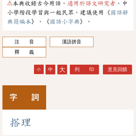
⚠
本典收錄古今用語，
適用於語文研究者
，中
小學階段學習與一般民眾，建議使用《
國語辭
典簡編本
》、《
國語小字典
》。
注 音
漢語拼音
釋 義
大
中
列 印
意見回饋
小
字 詞
搭
理