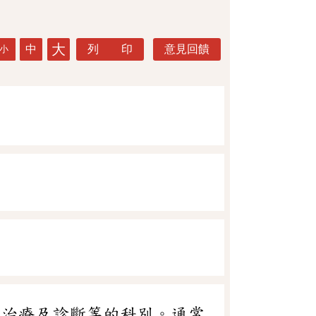
大
中
列 印
意見回饋
小
、治療及診斷等的科別。通常