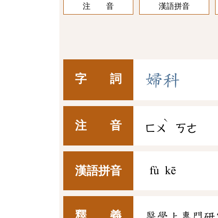
注 音
漢語拼音
婦
科
字 詞
ˋ
注 音
ㄈㄨ
ㄎㄜ
漢語拼音
fù kē
釋 義
醫學上專門研