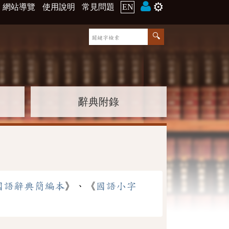
⚙️
網站導覽
使用說明
常見問題
EN
辭典附錄
國語辭典簡編本
》、《
國語小字