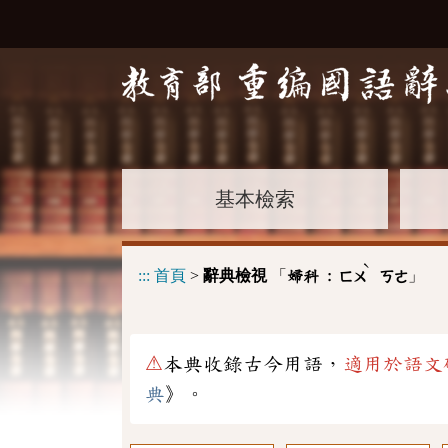
基本檢索
ˋ
:::
首頁
>
辭典檢視
「
」
婦科 :
ㄈㄨ
ㄎㄜ
⚠
本典收錄古今用語，
適用於語文
典
》。