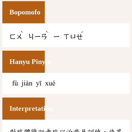
Bopomofo
ˋ
ˋ
ˊ
ㄈㄨ
ㄐㄧㄢ
ㄧ
ㄒㄩㄝ
Hanyu Pinyin
fù jiàn yī xué
Interpretation
對肢體障礙者施以治療及訓練，使其