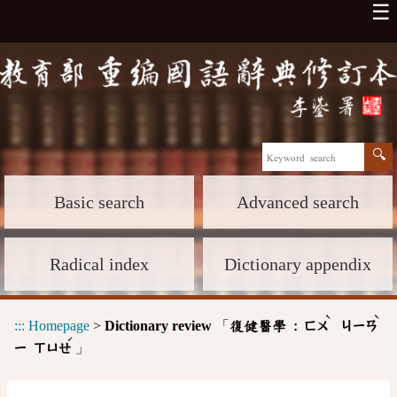
☰
Basic search
Advanced search
Radical index
Dictionary appendix
ˋ
ˋ
:::
Homepage
>
Dictionary review
「
復健醫學 :
ㄈㄨ
ㄐㄧㄢ
ˊ
」
ㄧ
ㄒㄩㄝ