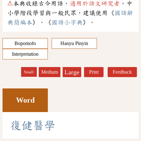
⚠
本典收錄古今用語，
適用於語文研究者
，中
小學階段學習與一般民眾，建議使用《
國語辭
典簡編本
》、《
國語小字典
》。
Bopomofo
Hanyu Pinyin
Interpretation
Large
Medium
Print
Feedback
Small
Word
復
健
醫
學