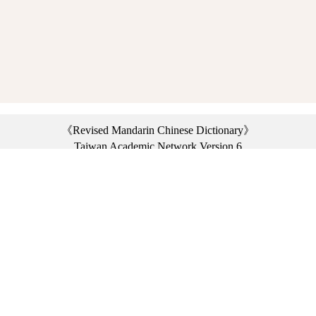
《Revised Mandarin Chinese Dictionary》
Taiwan Academic Network Version 6
©2021 Ministry of Education, R.O.C. All rights reserved.
︿
:::
Privacy statement
|
Dictionary network
|
Opinion exchange
|
Network Links
Headquarters: No. 2, Sanshu Rd., Sanxia Dist., New Taipei City 23703, Taiwan
(R.O.C.)、
Taipei Branch: No. 179, Sec. 1, Heping E. Rd., Daan Dist., Taipei City 10644,