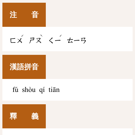
注 音
ˊ
ˋ
ˊ
ㄈㄨ
ㄕㄡ
ㄑㄧ
ㄊㄧㄢ
漢語拼音
fú shòu qí tiān
釋 義