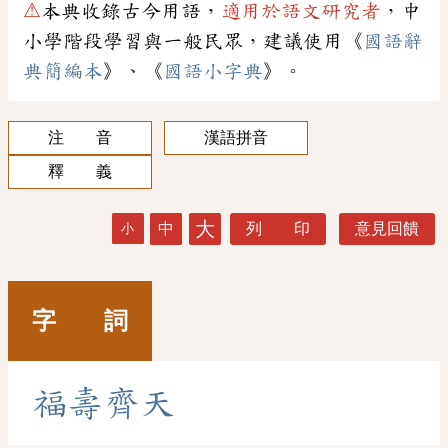
⚠
本典收錄古今用語，
適用於語文研究者
，中
小學階段學習與一般民眾，建議使用《
國語辭
典簡編本
》、《
國語小字典
》。
注 音
漢語拼音
釋 義
大
中
列 印
意見回饋
小
字 詞
福
壽
齊
天