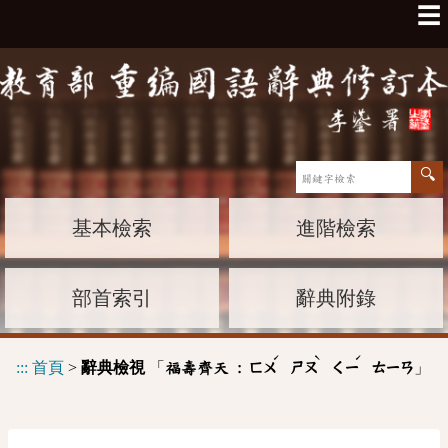
☰
基本檢索
進階檢索
部首索引
辭典附錄
ˊ
ˋ
ˊ
:::
首頁
>
辭典檢視
「
」
福壽齊天 :
ㄈㄨ
ㄕㄡ
ㄑㄧ
ㄊㄧㄢ