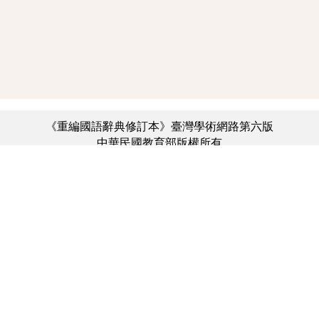
《重編國語辭典修訂本》臺灣學術網路第六版
中華民國教育部版權所有
:::
個資法及隱私聲明
|
辭典公眾授權網
|
意見交流
|
網網相連
三峽總院區地址：新北市三峽區三樹路2號、
︿
臺北院區地址：臺北市大安區和平東路一段179號、
臺中院區地址：臺中市豐原區師範街67號
電話總機：(02)7740-7890、
傳真：(02)7740-7064、
TANet VoIP：9009-7890
線上人數: 4475