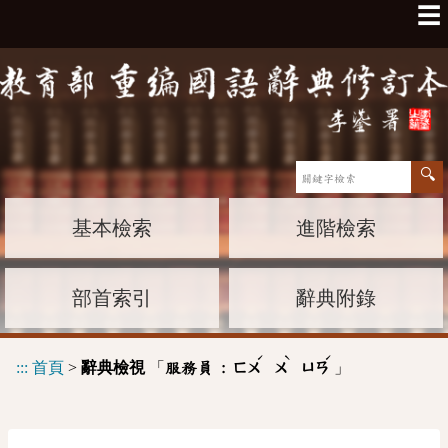
☰
基本檢索
進階檢索
部首索引
辭典附錄
ˊ
ˋ
ˊ
:::
首頁
>
辭典檢視
「
」
服務員 :
ㄈㄨ
ㄨ
ㄩㄢ