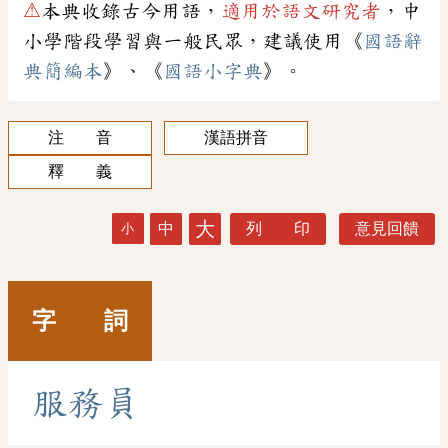
⚠
本典收錄古今用語，
適用於語文研究者
，中
小學階段學習與一般民眾，建議使用《
國語辭
典簡編本
》、《
國語小字典
》。
注 音
漢語拼音
釋 義
大
中
列 印
意見回饋
小
字 詞
服
務
員