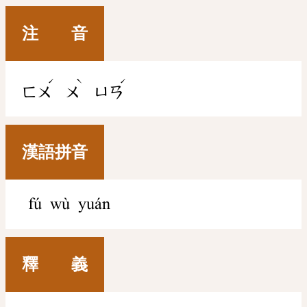
注 音
ˊ
ˋ
ˊ
ㄈㄨ
ㄨ
ㄩㄢ
漢語拼音
fú wù yuán
釋 義