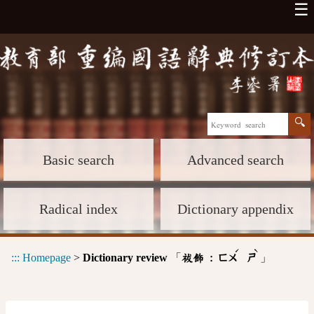
☰
Basic search
Advanced search
Radical index
Dictionary appendix
ˊ
ˋ
:::
Homepage
>
Dictionary review
「
」
祓飾 :
ㄈㄨ
ㄕ