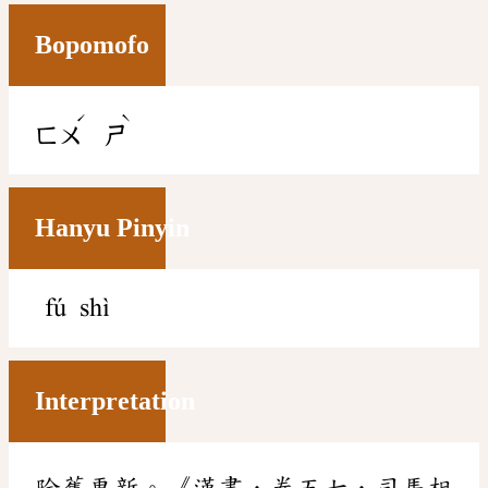
Bopomofo
ˊ
ˋ
ㄈㄨ
ㄕ
Hanyu Pinyin
fú shì
Interpretation
除舊更新。《漢書．卷五七．司馬相