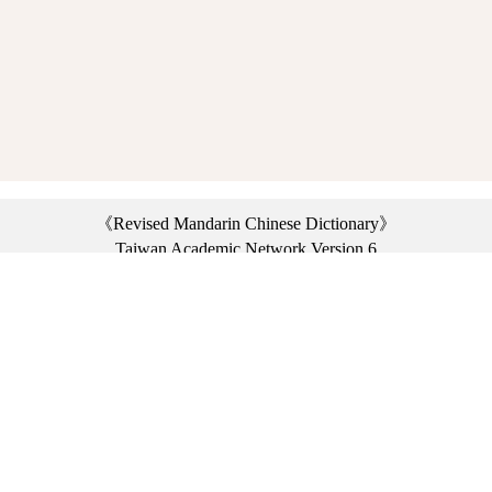
《Revised Mandarin Chinese Dictionary》
Taiwan Academic Network Version 6
©2021 Ministry of Education, R.O.C. All rights reserved.
︿
:::
Privacy statement
|
Dictionary network
|
Opinion exchange
|
Network Links
Headquarters: No. 2, Sanshu Rd., Sanxia Dist., New Taipei City 23703, Taiwan
(R.O.C.)、