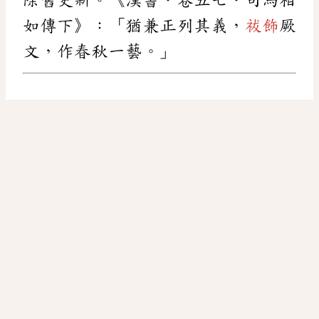
如傳下》：「猶兼正列其義，
祓飾
厥
文，作春秋一藝。」