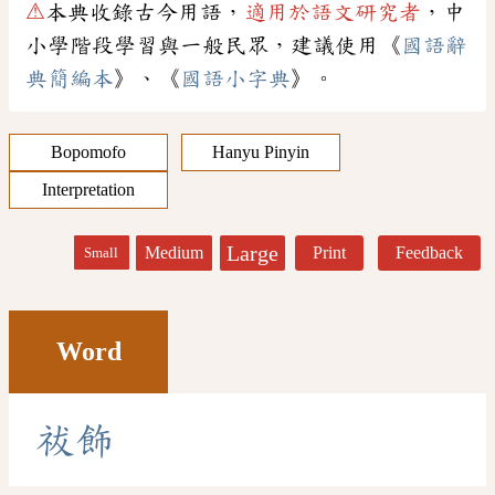
⚠
本典收錄古今用語，
適用於語文研究者
，中
小學階段學習與一般民眾，建議使用《
國語辭
典簡編本
》、《
國語小字典
》。
Bopomofo
Hanyu Pinyin
Interpretation
Large
Medium
Print
Feedback
Small
Word
祓
飾