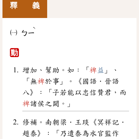
釋 義
ˋ
㈠
ㄅㄧ
動
增加、幫助。如：「
裨
益
」、
「無
裨
於事」。《國語．晉語
八》：「子若能以忠信贊君，而
裨
諸侯之闕。」
修補。南朝梁．王琰《冥祥記．
趙泰》：「乃遣泰為水官監作