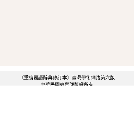
《重編國語辭典修訂本》臺灣學術網路第六版
中華民國教育部版權所有
:::
個資法及隱私聲明
|
辭典公眾授權網
|
意見交流
|
網網相連
三峽總院區地址：新北市三峽區三樹路2號、