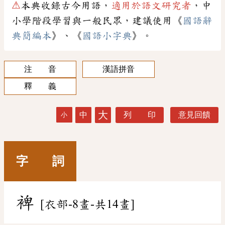
⚠
本典收錄古今用語，
適用於語文研究者
，中
小學階段學習與一般民眾，建議使用《
國語辭
典簡編本
》、《
國語小字典
》。
注 音
漢語拼音
釋 義
大
中
列 印
意見回饋
小
字 詞
裨
[衣部-8畫-共14畫]