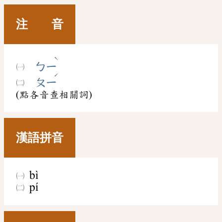
注 音
ˋ
ㄅㄧ
ˊ
ㄆㄧ
(點各音查相關詞)
漢語拼音
bì
pí