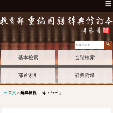
☰
基本檢索
進階檢索
部首索引
辭典附錄
ˋ
:::
首頁
>
辭典檢視
「
」
裨 :
ㄅㄧ