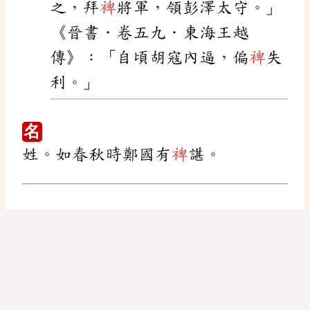
之，拜
裨
將軍，領彭澤太守。」
《晉書．卷五九．東海王越
傳》：「自頃胡寇內逼，偏
裨
失
利。」
名
姓。如春秋時鄭國有
裨
諶。