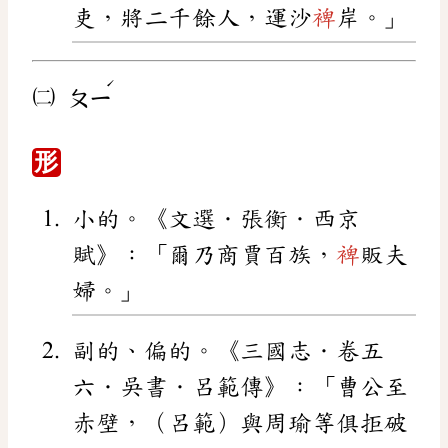
吏，將二千餘人，運沙
裨
岸。」
ˊ
㈡
ㄆㄧ
形
小的。《文選．張衡．西京
賦》：「爾乃商賈百族，
裨
販夫
婦。」
副的、偏的。《三國志．卷五
六．吳書．呂範傳》：「曹公至
赤壁，（呂範）與周瑜等俱拒破