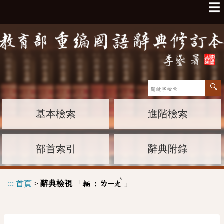
☰
基本檢索
進階檢索
部首索引
辭典附錄
ˋ
:::
首頁
>
辭典檢視
「
」
輛 :
ㄌㄧㄤ