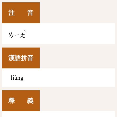
注 音
ˋ
ㄌㄧㄤ
漢語拼音
liàng
釋 義