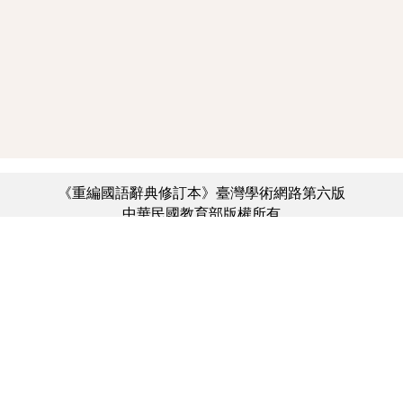
《重編國語辭典修訂本》臺灣學術網路第六版
中華民國教育部版權所有
:::
個資法及隱私聲明
|
辭典公眾授權網
|
意見交流
|
網網相連
三峽總院區地址：新北市三峽區三樹路2號、
︿
臺北院區地址：臺北市大安區和平東路一段179號、
臺中院區地址：臺中市豐原區師範街67號
電話總機：(02)7740-7890、
傳真：(02)7740-7064、
TANet VoIP：9009-7890