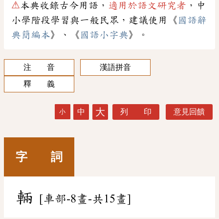
⚠
本典收錄古今用語，
適用於語文研究者
，中
小學階段學習與一般民眾，建議使用《
國語辭
典簡編本
》、《
國語小字典
》。
注 音
漢語拼音
釋 義
大
中
列 印
意見回饋
小
字 詞
輛
[車部-8畫-共15畫]