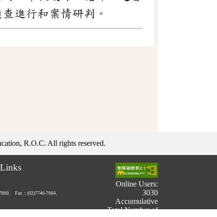
偵查進行和案情研判。
ation, R.O.C. All rights reserved.
Links
Online Users:
3030
-7890、
Fax：(02)7740-7064、
Accumulative
Total Number of