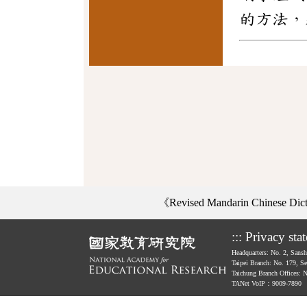
的方法，
《Revised Mandarin Chinese Di
:::
Privacy sta
Headquarters: No. 2, Sans
Taipei Branch: No. 179, S
Taichung Branch Offices: 
TANet VoIP：9009-7890