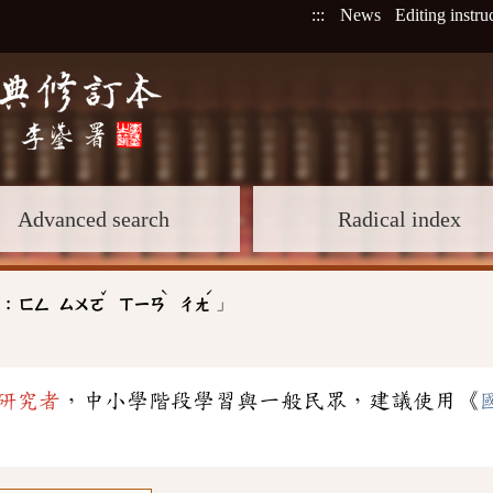
:::
News
Editing instru
Advanced search
Radical index
ˇ
ˋ
ˊ
」
 :
ㄈㄥ
ㄙㄨㄛ
ㄒㄧㄢ
ㄔㄤ
研究者
，中小學階段學習與一般民眾，建議使用《