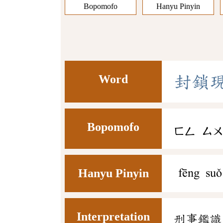
Bopomofo
Hanyu Pinyin
Word
封
鎖
Bopomofo
ㄈㄥ
ㄙ
Hanyu Pinyin
fēng suǒ
Interpretation
刑事鑑識