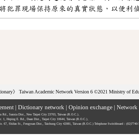
將犯罪現場保持原來的真實狀態，以便利
ctionary》
Taiwan Academic Network Version 6
©2021 Ministry of Educ
tement
|
Dictionary network
|
Opinion exchange
|
Network 
hu Rd., Sanxia Dist., New Taipei City 23703, Taiwan (R.O.C.)、
ec. 1, Heping E. Rd., Daan Dist., Taipei City 10644, Taiwan (R.O.C.)、
No. 67, Shifan St., Fengyuan Dist., Taichung City 42081, Taiwan (R.O.C.)
Telephone Switchboard：(02)7740