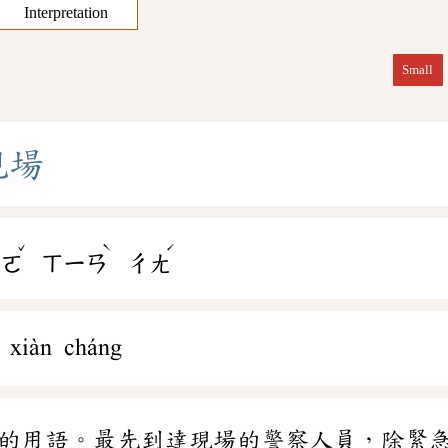
Interpretation
Small
現
場
ˇ
ˋ
ˊ
ㄨㄛ
ㄒㄧㄢ
ㄔㄤ
 xiàn cháng
的用語。最先到達現場的警察人員，除緊