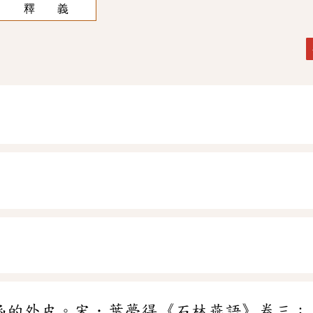
釋 義
函的外皮。宋．葉夢得《石林燕語》卷三：