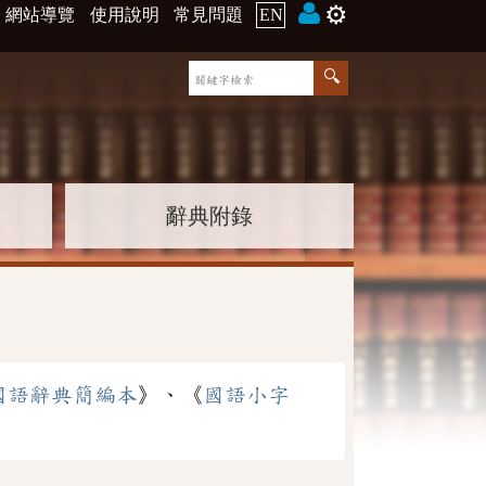
⚙️
網站導覽
使用說明
常見問題
EN
辭典附錄
國語辭典簡編本
》、《
國語小字