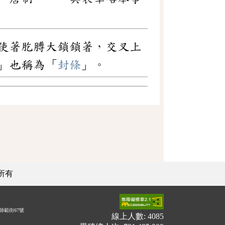
使著肐膊大鎖鎖著，交叉上
」也稱為「
封條
」。
所有
師範街67號
線上人數: 4085