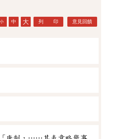
大
中
列 印
意見回饋
小
「唐制，……其表章略舉事