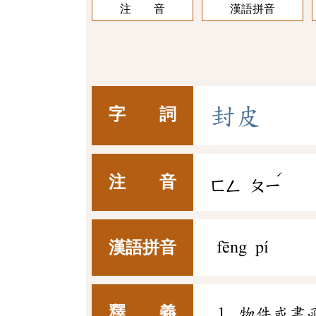
注 音
漢語拼音
封
皮
字 詞
ˊ
注 音
ㄈㄥ
ㄆㄧ
漢語拼音
fēng pí
釋 義
物件或書