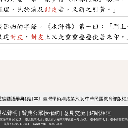
道理，見於前及
封皮
者，又謂之引黃。」
或器物的字條。《水滸傳》第一回：「門上
數道
封皮
，
封皮
上又是重重疊疊使著朱印。
重編國語辭典修訂本》臺灣學術網路第六版
中華民國教育部版權
隱私聲明
|
辭典公眾授權網
|
意見交流
|
網網相連
三峽區三樹路2號、
臺北院區地址：臺北市大安區和平東路一段179號、
臺中院區地址：臺中市豐原區
0、
傳真：(02)7740-7064、
TANet VoIP：9009-7890