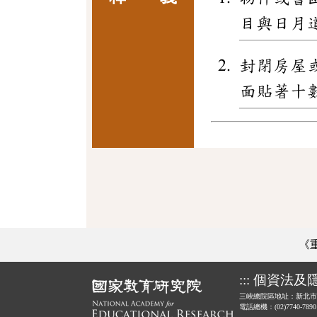
目與日月
封閉房屋
面貼著十
《
:::
個資法及
三峽總院區地址：新北市
電話總機：(02)7740-789