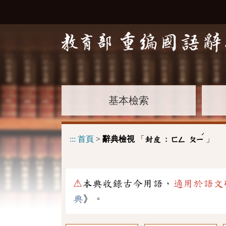
基本檢索
ˊ
:::
首頁
>
辭典檢視
「
」
封皮 :
ㄈㄥ
ㄆㄧ
⚠
本典收錄古今用語，
適用於語文
典
》。