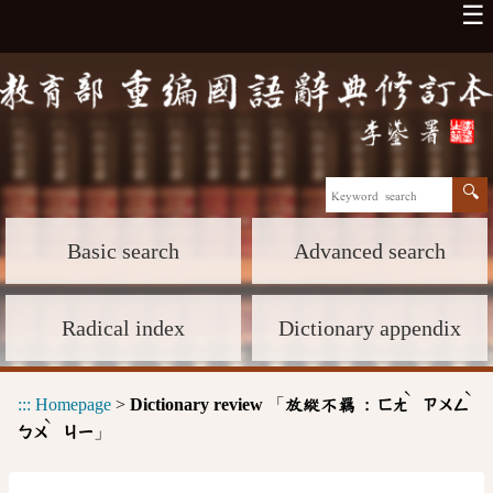
☰
Basic search
Advanced search
Radical index
Dictionary appendix
ˋ
ˋ
:::
Homepage
>
Dictionary review
「
放縱不羈 :
ㄈㄤ
ㄗㄨㄥ
ˋ
」
ㄅㄨ
ㄐㄧ