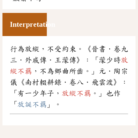
Interpretation
行為放縱，不受約束。《晉書．卷九
三．外戚傳．王濛傳》：「濛少時
放
縱不羈
，不為鄉曲所齒。」元．陶宗
儀《南村輟耕錄．卷八．飛雲渡》：
「有一少年子，
放縱不羈
。」也作
「
放誕不羈
」。