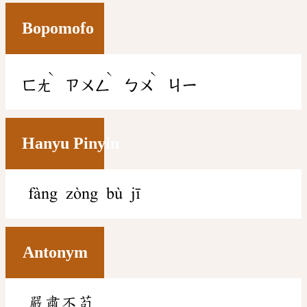
Bopomofo
ˋ
ˋ
ˋ
ㄈㄤ
ㄗㄨㄥ
ㄅㄨ
ㄐㄧ
Hanyu Pinyin
fàng zòng bù jī
Antonym
嚴肅不苟