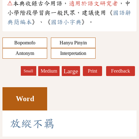
⚠
本典收錄古今用語，
適用於語文研究者
，中
小學階段學習與一般民眾，建議使用《
國語辭
典簡編本
》、《
國語小字典
》。
Bopomofo
Hanyu Pinyin
Antonym
Interpretation
Large
Medium
Print
Feedback
Small
Word
放
縱
不
羈