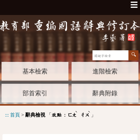
☰
基本檢索
進階檢索
部首索引
辭典附錄
ˋ
ˋ
:::
首頁
>
辭典檢視
「
」
放黜 :
ㄈㄤ
ㄔㄨ