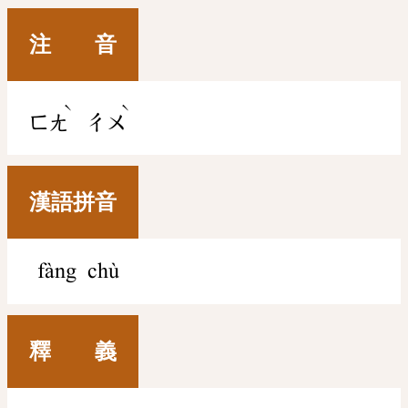
注 音
ˋ
ˋ
ㄈㄤ
ㄔㄨ
漢語拼音
fàng chù
釋 義