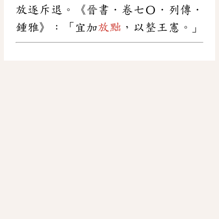
放逐斥退。《晉書．卷七〇．列傳．
鍾雅》：「宜加
放黜
，以整王憲。」