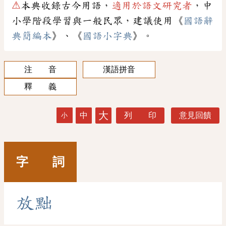
⚠
本典收錄古今用語，
適用於語文研究者
，中
小學階段學習與一般民眾，建議使用《
國語辭
典簡編本
》、《
國語小字典
》。
注 音
漢語拼音
釋 義
大
中
列 印
意見回饋
小
字 詞
放
黜