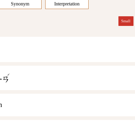
Synonym
Interpretation
Small
ˊ
ㄧㄢ
n