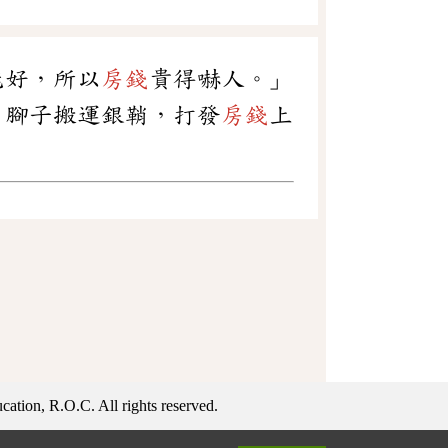
能好，所以
房錢
貴得嚇人。」
、腳子搬運銀鞘，打發
房錢
上
ation, R.O.C. All rights reserved.