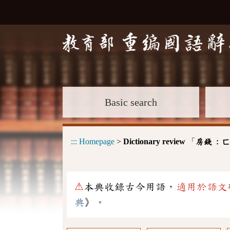
Basic search
:::
Homepage
>
Dictionary review
「
房錢 :
ㄈ
⚠
本典收錄古今用語，
適用於語文
典
》。