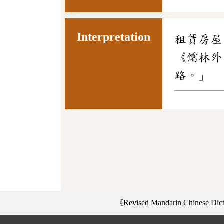
Interpretation
租賃房屋
《儒林外
路。」
《Revised Mandarin Chinese Di