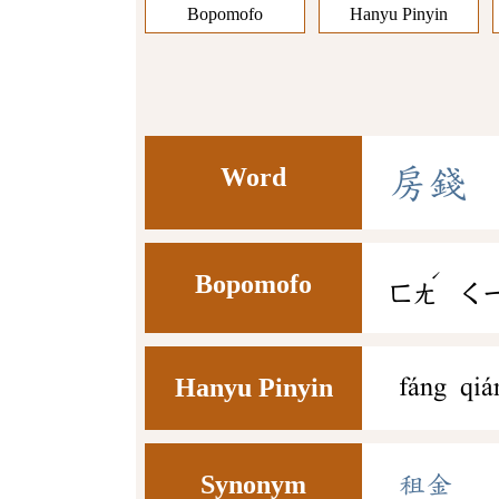
Bopomofo
Hanyu Pinyin
Word
房
錢
ˊ
Bopomofo
ㄈㄤ
ㄑ
Hanyu Pinyin
fáng qiá
Synonym
租金