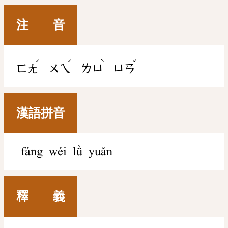
注 音
ˊ
ˊ
ˋ
ˇ
ㄈㄤ
ㄨㄟ
ㄌㄩ
ㄩㄢ
漢語拼音
fáng wéi lǜ yuǎn
釋 義