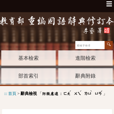
☰
基本檢索
進階檢索
部首索引
辭典附錄
ˊ
ˊ
ˋ
ˇ
:::
首頁
>
辭典檢視
「
」
防微慮遠 :
ㄈㄤ
ㄨㄟ
ㄌㄩ
ㄩㄢ