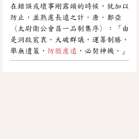
在錯誤或壞事剛露頭的時候，就加以
防止，並熟慮長遠之計。唐．鄭亞
〈太尉衛公會昌一品制集序〉：「由
是洞啟宸衷，大破群議，運籌制勝，
舉無遺策，
防微慮遠
，必契神機。」