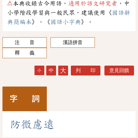
⚠
本典收錄古今用語，
適用於語文研究者
，中
小學階段學習與一般民眾，建議使用《
國語辭
典簡編本
》、《
國語小字典
》。
注 音
漢語拼音
釋 義
大
中
列 印
意見回饋
小
字 詞
防
微
慮
遠