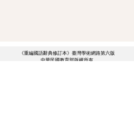
《重編國語辭典修訂本》臺灣學術網路第六版
中華民國教育部版權所有
:::
個資法及隱私聲明
|
辭典公眾授權網
|
意見交流
|
網網相連
三峽總院區地址：新北市三峽區三樹路2號、
︿
臺北院區地址：臺北市大安區和平東路一段179號、
臺中院區地址：臺中市豐原區師範街67號
電話總機：(02)7740-7890、
傳真：(02)7740-7064、
TANet VoIP：9009-7890
線上人數: 1830