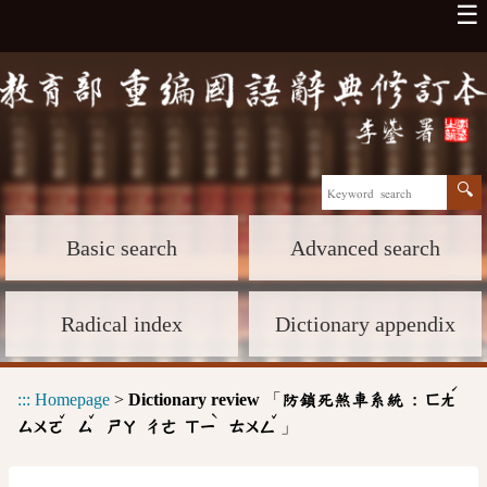
☰
Basic search
Advanced search
Radical index
Dictionary appendix
ˊ
:::
Homepage
>
Dictionary review
「
防鎖死煞車系統 :
ㄈㄤ
ˇ
ˇ
ˋ
ˇ
」
ㄙㄨㄛ
ㄙ
ㄕㄚ
ㄔㄜ
ㄒㄧ
ㄊㄨㄥ