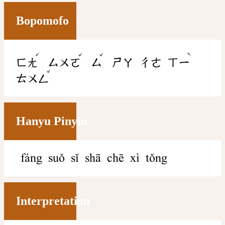
Bopomofo
ˊ
ˇ
ˇ
ˋ
ㄈㄤ
ㄙㄨㄛ
ㄙ
ㄕㄚ
ㄔㄜ
ㄒㄧ
ˇ
ㄊㄨㄥ
Hanyu Pinyin
fáng suǒ sǐ shā chē xì tǒng
Interpretation