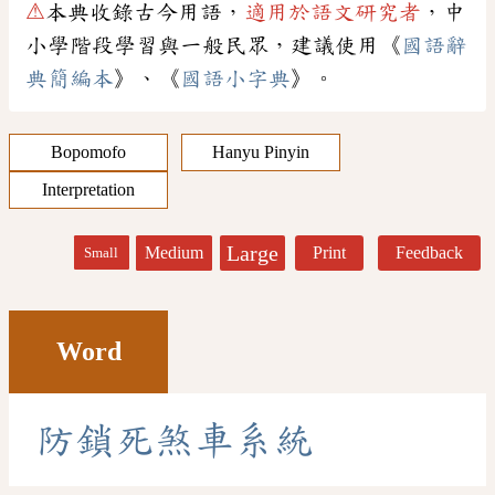
⚠
本典收錄古今用語，
適用於語文研究者
，中
小學階段學習與一般民眾，建議使用《
國語辭
典簡編本
》、《
國語小字典
》。
Bopomofo
Hanyu Pinyin
Interpretation
Large
Medium
Print
Feedback
Small
Word
防
鎖
死
煞
車
系
統