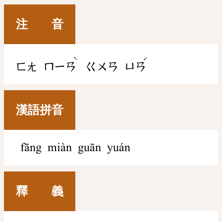
注 音
ˋ
ˊ
ㄈㄤ
ㄇㄧㄢ
ㄍㄨㄢ
ㄩㄢ
漢語拼音
fāng miàn guān yuán
釋 義