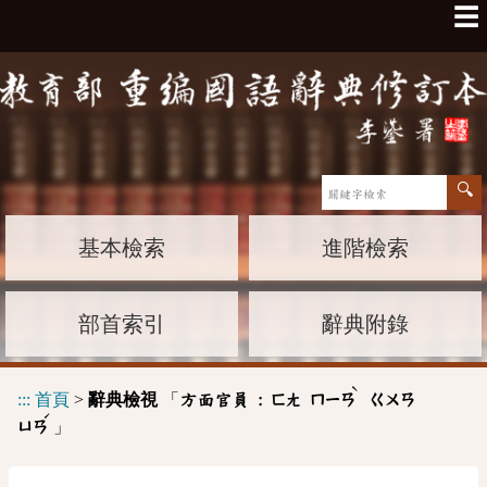
☰
基本檢索
進階檢索
部首索引
辭典附錄
ˋ
:::
首頁
>
辭典檢視
「
方面官員 :
ㄈㄤ
ㄇㄧㄢ
ㄍㄨㄢ
ˊ
」
ㄩㄢ