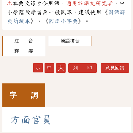
⚠
本典收錄古今用語，
適用於語文研究者
，中
小學階段學習與一般民眾，建議使用《
國語辭
典簡編本
》、《
國語小字典
》。
注 音
漢語拼音
釋 義
大
中
列 印
意見回饋
小
字 詞
方
面
官
員