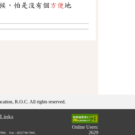
候，怕是沒有個
方便
地
ation, R.O.C. All rights reserved.
Links
Online Users:
2629
-7890、
Fax：(02)7740-7064、