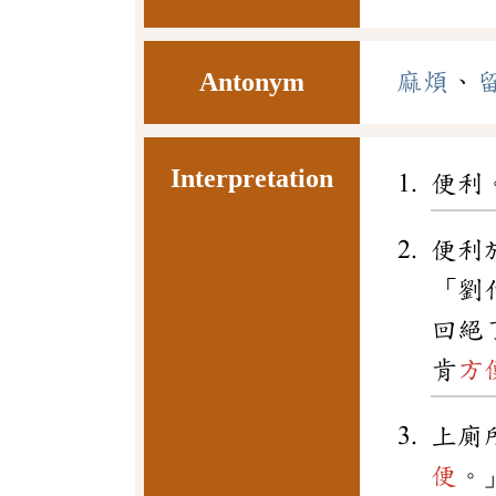
Antonym
麻煩
、
Interpretation
便利
便利
「劉
回絕
肯
方
上廁
便
。