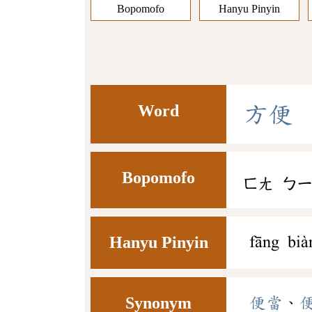
Bopomofo
Hanyu Pinyin
Word
方
便
Bopomofo
ㄈㄤ
ㄅ
Hanyu Pinyin
fāng bià
Synonym
便當
、