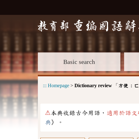
Basic search
:::
Homepage
>
Dictionary review
「
方便 :
ㄈ
⚠
本典收錄古今用語，
適用於語文
典
》。