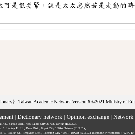
太可是很要緊，就是太太忽然若是走動的時
」
ctionary》
Taiwan Academic Network Version 6
©2021 Ministry of Educ
tement
|
Dictionary network
|
Opinion exchange
|
Network 
hu Rd., Sanxia Dist., New Taipei City 23703, Taiwan (R.O.C.)、
ec. 1, Heping E. Rd., Daan Dist., Taipei City 10644, Taiwan (R.O.C.)、
No. 67, Shifan St., Fengyuan Dist., Taichung City 42081, Taiwan (R.O.C.)
Telephone Switchboard：(02)7740