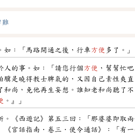
留難
。如：「馬路開通之後，行車
方便
多了。」
於人的事。如：「請您行個
方便
，幫幫忙吧
伯驥是曉得教士脾氣的，又因自己素性爽直
了和尚，免他再生妄想。誰知老和尚聽了不
便
。』」
所。《西遊記》第五三回：「那婆婆即取兩
」《官話指南．卷三．使令通話》：「有一