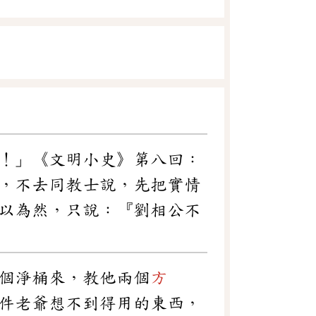
！」《文明小史》第八回：
，不去同教士說，先把實情
以為然，只說：『劉相公不
個淨桶來，教他兩個
方
件老爺想不到得用的東西，