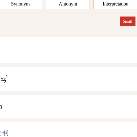
Synonym
Antonym
Interpretation
Small
ˋ
ㄧㄢ
n
便利