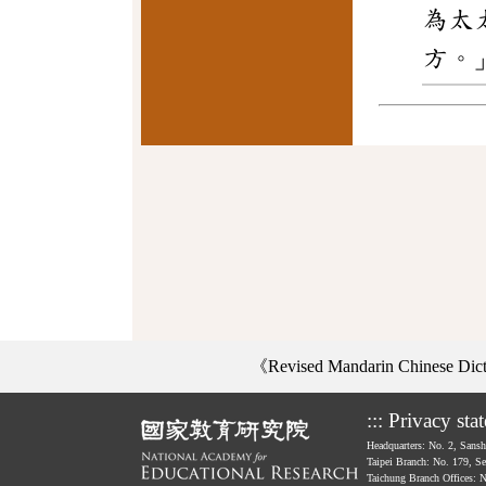
為太
方。
《Revised Mandarin Chinese Di
:::
Privacy sta
Headquarters: No. 2, Sans
Taipei Branch: No. 179, S
Taichung Branch Offices: 