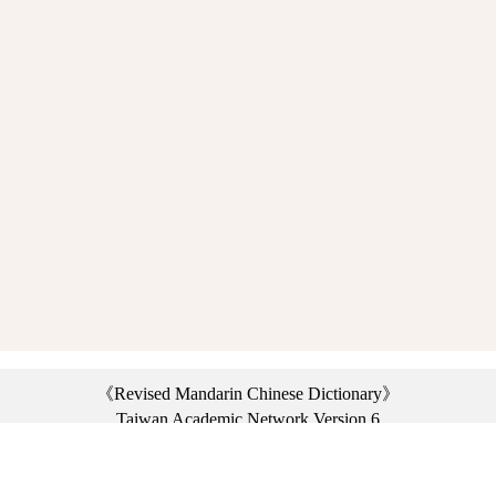
《Revised Mandarin Chinese Dictionary》
Taiwan Academic Network Version 6
©2021 Ministry of Education, R.O.C. All rights reserved.