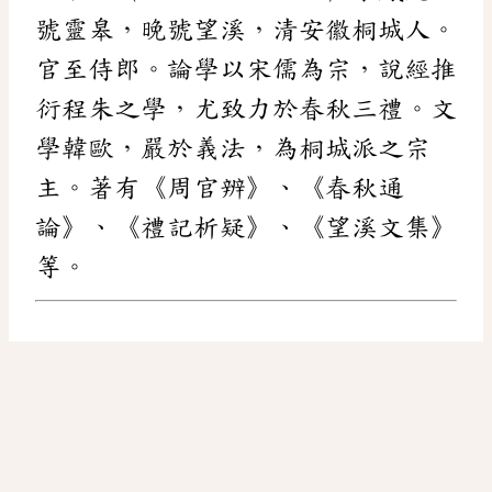
號靈皋，晚號望溪，清安徽桐城人。
官至侍郎。論學以宋儒為宗，說經推
衍程朱之學，尤致力於春秋三禮。文
學韓歐，嚴於義法，為桐城派之宗
主。著有《周官辨》、《春秋通
論》、《禮記析疑》、《望溪文集》
等。