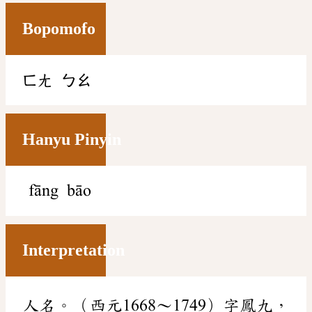
Bopomofo
ㄈㄤ
ㄅㄠ
Hanyu Pinyin
fāng bāo
Interpretation
人名。（西元1668～1749）字鳳九，