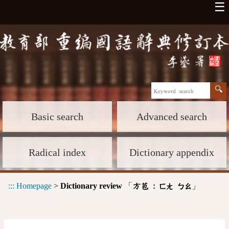
☰
Basic search
Advanced search
Radical index
Dictionary appendix
:::
Homepage
>
Dictionary review
「
」
方苞 :
ㄈㄤ
ㄅㄠ