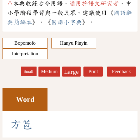
⚠
本典收錄古今用語，
適用於語文研究者
，中
小學階段學習與一般民眾，建議使用《
國語辭
典簡編本
》、《
國語小字典
》。
Bopomofo
Hanyu Pinyin
Interpretation
Large
Medium
Print
Feedback
Small
Word
方
苞