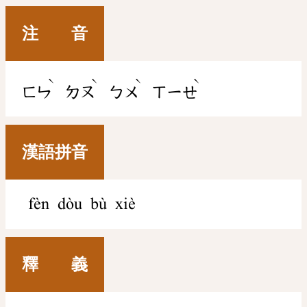
注 音
ˋ
ˋ
ˋ
ˋ
ㄈㄣ
ㄉㄡ
ㄅㄨ
ㄒㄧㄝ
漢語拼音
fèn dòu bù xiè
釋 義