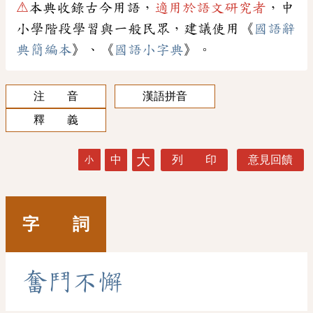
⚠
本典收錄古今用語，
適用於語文研究者
，中
小學階段學習與一般民眾，建議使用《
國語辭
典簡編本
》、《
國語小字典
》。
注 音
漢語拼音
釋 義
大
中
列 印
意見回饋
小
字 詞
奮
鬥
不
懈