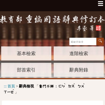
☰
基本檢索
進階檢索
部首索引
辭典附錄
ˋ
ˋ
ˋ
:::
首頁
>
辭典檢視
「
奮鬥不懈 :
ㄈㄣ
ㄉㄡ
ㄅㄨ
ˋ
」
ㄒㄧㄝ