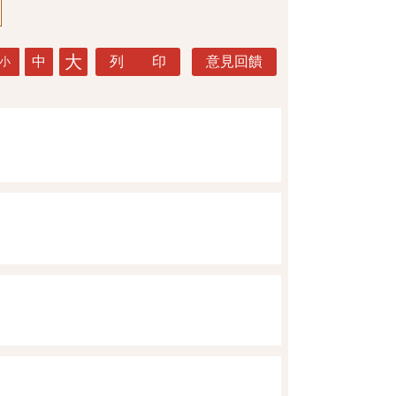
大
中
列 印
意見回饋
小