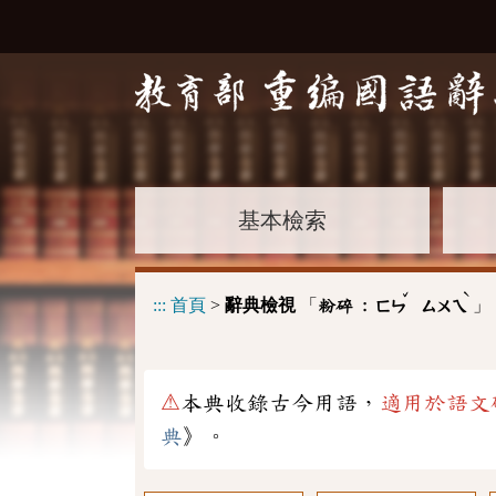
基本檢索
ˇ
ˋ
:::
首頁
>
辭典檢視
「
」
粉碎 :
ㄈㄣ
ㄙㄨㄟ
⚠
本典收錄古今用語，
適用於語文
典
》。