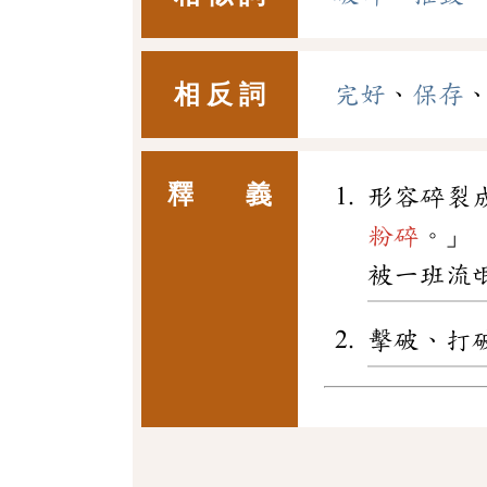
相 反 詞
完好
、
保存
釋 義
形容碎裂
粉碎
。」
被一班流
擊破、打