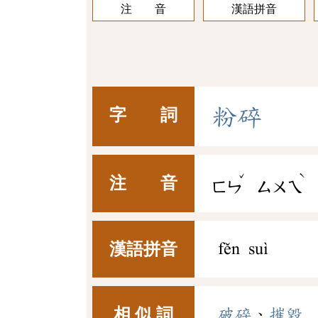
注 音
漢語拼音
粉
碎
字 詞
ˇ
ˋ
注 音
ㄈㄣ
ㄙㄨㄟ
漢語拼音
fěn suì
相 似 詞
破碎
、
摧毀