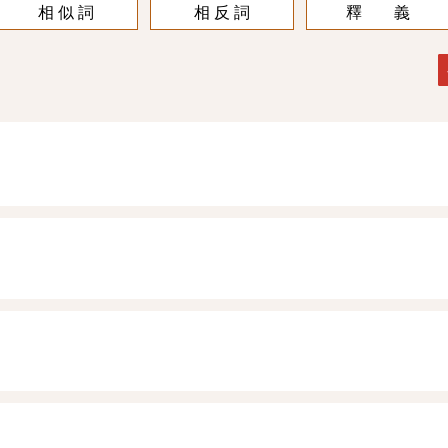
相 似 詞
相 反 詞
釋 義