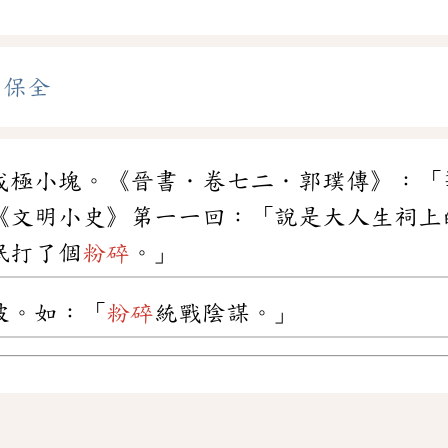
、
保全
成極小塊。《晉書．卷七二．郭璞傳》：「
《文明小史》第一一回：「說是大人生祠上
氓打了個
粉碎
。」
破。如：「
粉碎
統戰陰謀。」