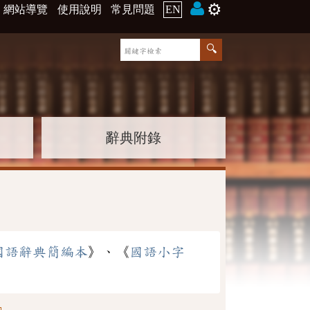
⚙️
網站導覽
使用說明
常見問題
EN
辭典附錄
國語辭典簡編本
》、《
國語小字