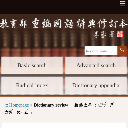
☰
Basic search
Advanced search
Radical index
Dictionary appendix
ˇ
ˋ
:::
Homepage
>
Dictionary review
「
粉飾太平 :
ㄈㄣ
ㄕ
ˋ
ˊ
」
ㄊㄞ
ㄆㄧㄥ