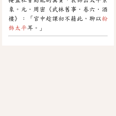
象。元．周密《武林舊事．卷六．酒
樓》：「官中趁課初不藉此，聊以
粉
飾太平
耳。」