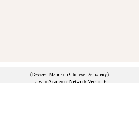
《Revised Mandarin Chinese Dictionary》
Taiwan Academic Network Version 6
©2021 Ministry of Education, R.O.C. All rights reserved.
︿
:::
Privacy statement
|
Dictionary network
|
Opinion exchange
|
Network Links