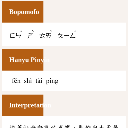
Bopomofo
ˇ
ˋ
ˋ
ˊ
ㄈㄣ
ㄕ
ㄊㄞ
ㄆㄧㄥ
Hanyu Pinyin
fěn shì tài píng
Interpretation
掩蓋社會動亂的真實，裝飾出太平景