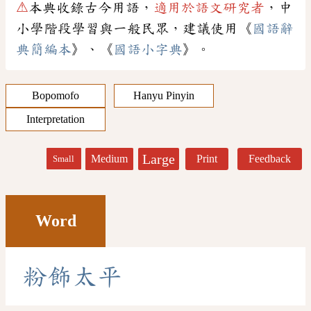
⚠
本典收錄古今用語，
適用於語文研究者
，中
小學階段學習與一般民眾，建議使用《
國語辭
典簡編本
》、《
國語小字典
》。
Bopomofo
Hanyu Pinyin
Interpretation
Large
Medium
Print
Feedback
Small
Word
粉
飾
太
平