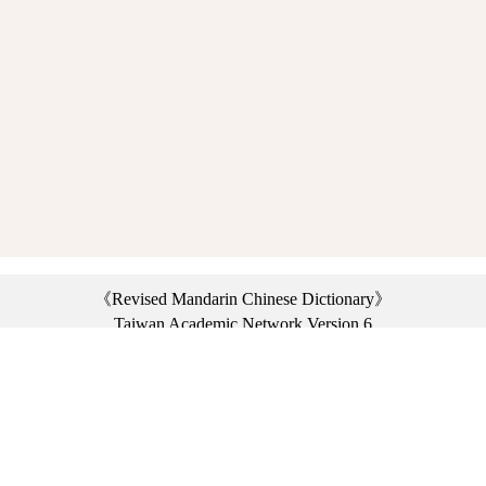
《Revised Mandarin Chinese Dictionary》
Taiwan Academic Network Version 6
©2021 Ministry of Education, R.O.C. All rights reserved.