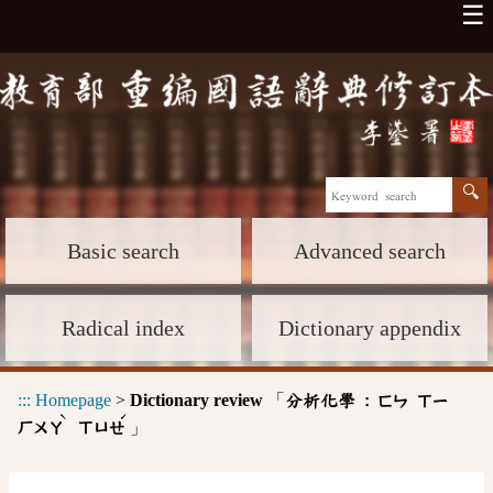
☰
Basic search
Advanced search
Radical index
Dictionary appendix
:::
Homepage
>
Dictionary review
「
分析化學 :
ㄈㄣ
ㄒㄧ
ˋ
ˊ
」
ㄏㄨㄚ
ㄒㄩㄝ