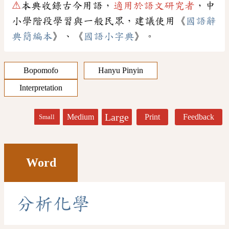
⚠
本典收錄古今用語，
適用於語文研究者
，中
小學階段學習與一般民眾，建議使用《
國語辭
典簡編本
》、《
國語小字典
》。
Bopomofo
Hanyu Pinyin
Interpretation
Large
Medium
Print
Feedback
Small
Word
分
析
化
學