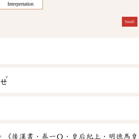
Interpretation
Small
ˇ
ㄧㄝ
。《後漢書．卷一〇．皇后紀上．明德馬皇