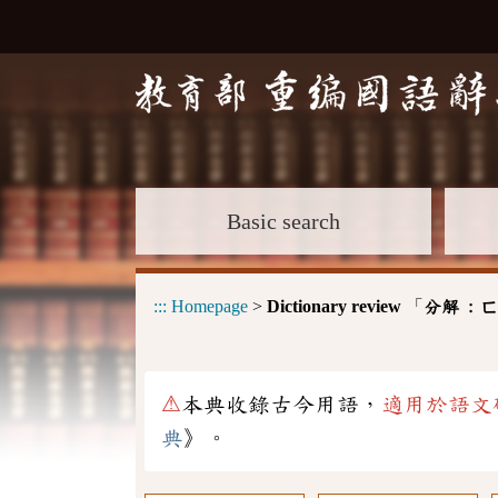
Basic search
:::
Homepage
>
Dictionary review
「
分解 :
ㄈ
⚠
本典收錄古今用語，
適用於語文
典
》。