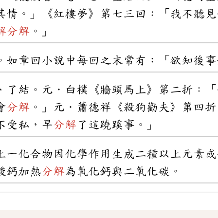
其情。」《紅樓夢》第七三回：「我不聽見
解
分解
。」
。如章回小說中每回之末常有：「欲知後事
、了結。元．白樸《牆頭馬上》第二折：「
會
分解
。」元．蕭德祥《殺狗勸夫》第四折
不受私，早
分解
了這蹺蹊事。」
上一化合物因化學作用生成二種以上元素或
酸鈣加熱
分解
為氧化鈣與二氧化碳。