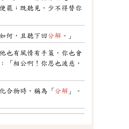
便罷；既聽見，少不得替你
如何，且聽下回
分解
。」
他也有風情有手策，你也會
：「相公啊！你恩也波慈，
化合物時，稱為「
分解
」。