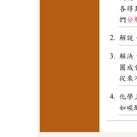
各得
們
分
解說
解決
圓成
從來
化學
如碳