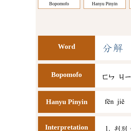
Bopomofo
Hanyu Pinyin
Word
分
解
Bopomofo
ㄈㄣ
ㄐ
Hanyu Pinyin
fēn jiě
Interpretation
判別