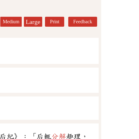
Large
Medium
Print
Feedback
后紀》：「后輒
分解
趣理，