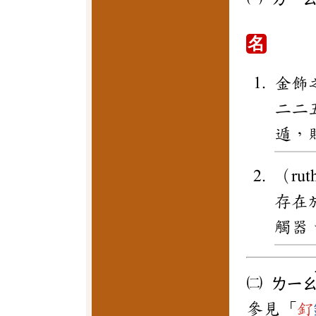
名
金飾
二二
遁，
（r
存在
觸器
㈡
ㄌㄧ
參見「
釕