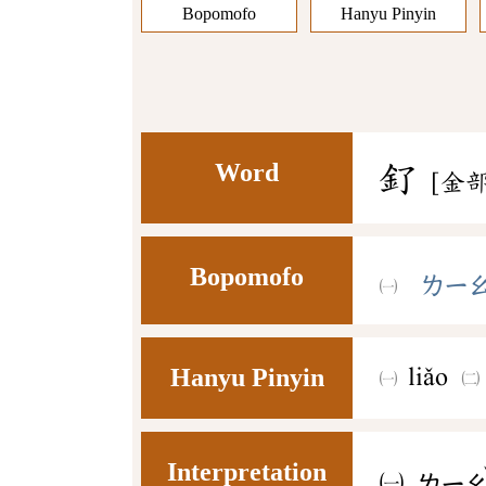
Bopomofo
Hanyu Pinyin
Word
釕
[金部
Bopomofo
ㄌㄧ
Hanyu Pinyin
liǎo
Interpretation
㈠
ㄌㄧ