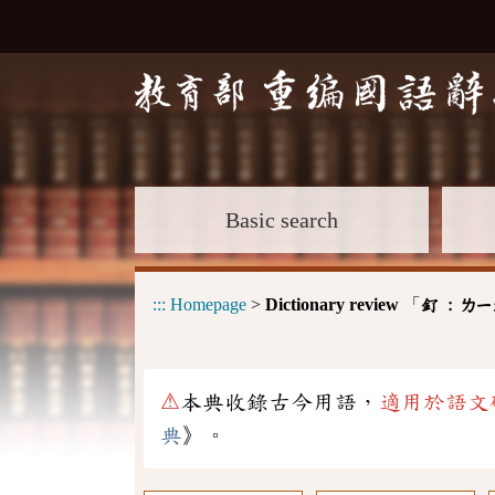
Basic search
:::
Homepage
>
Dictionary review
「
釕 :
ㄌㄧ
⚠
本典收錄古今用語，
適用於語文
典
》。