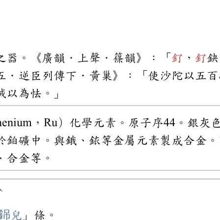
之器。《廣韻．上聲．篠韻》：「
釕
，
釕
鈌
五．逆臣列傳下．黃巢》：「使沙陀以五百
賊以為怯。」
uthenium，Ru）化學元素。原子序44。
於鉑礦中。與鋨、銥等金屬元素製成合金。
、合金等。
ˋ
ㄠ
銱兒
」條。