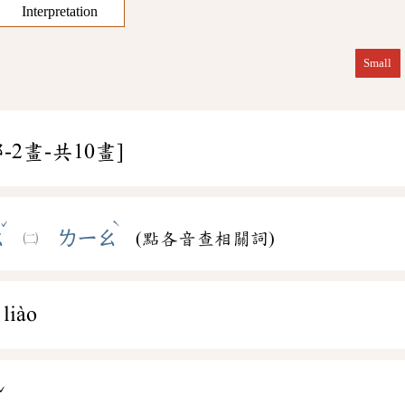
Interpretation
Small
-2畫-共10畫]
ˇ
ˋ
ㄠ
ㄌㄧㄠ
(點各音查相關詞)
liào
ˇ
ㄠ