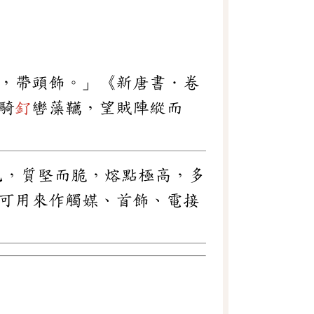
，帶頭飾。」《新唐書．卷
騎
釕
轡藻韉，望賊陣縱而
銀灰色，質堅而脆，熔點極高，多
可用來作觸媒、首飾、電接