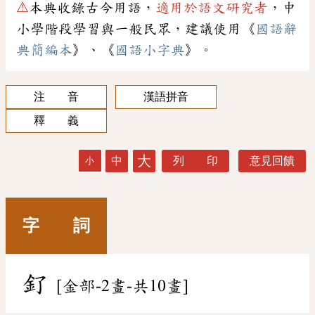
⚠
本典收錄古今用語，
適用於語文研究者
，中
小學階段學習與一般民眾，建議使用《
國語辭
典簡編本
》、《
國語小字典
》。
注 音
漢語拼音
釋 義
大
中
列 印
意見回饋
小
字 詞
釕
[金部-2畫-共10畫]