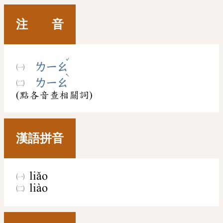
注 音
ˇ
ㄌㄧㄠ
ˋ
ㄌㄧㄠ
(點各音查相關詞)
漢語拼音
liǎo
liào