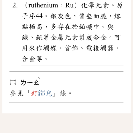
（ruthenium，Ru）化學元素。原
子序44。銀灰色，質堅而脆，熔
點極高，多存在於鉑礦中。與
鋨、銥等金屬元素製成合金。可
用來作觸媒、首飾、電接觸器、
合金等。
ˋ
㈡
ㄌㄧㄠ
參見「
釕
銱兒
」條。