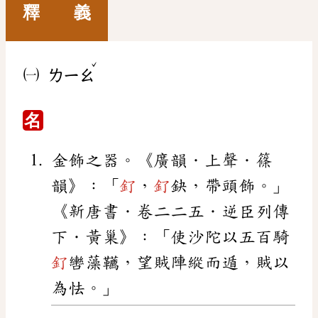
釋 義
ˇ
㈠
ㄌㄧㄠ
名
金飾之器。《廣韻．上聲．篠
韻》：「
釕
，
釕
鈌，帶頭飾。」
《新唐書．卷二二五．逆臣列傳
下．黃巢》：「使沙陀以五百騎
釕
轡藻韉，望賊陣縱而遁，賊以
為怯。」