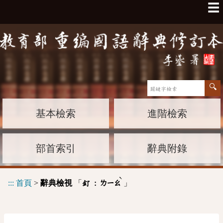
☰
基本檢索
進階檢索
部首索引
辭典附錄
ˋ
:::
首頁
>
辭典檢視
「
」
釕 :
ㄌㄧㄠ