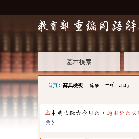
基本檢索
ˋ
:::
首頁
>
辭典檢視
「
」
范雎 :
ㄈㄢ
ㄐㄩ
⚠
本典收錄古今用語，
適用於語文
典
》。