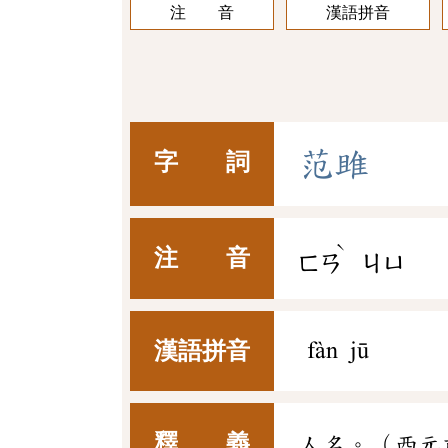
注 音
漢語拼音
范
雎
字 詞
ˋ
注 音
ㄈㄢ
ㄐㄩ
漢語拼音
fàn jū
釋 義
人名。（西元