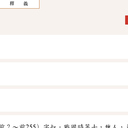
釋 義
前？～前255）字叔。戰國時策士，魏人