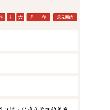
大
中
列 印
意見回饋
小
，善口辯，以遠交近攻的策略