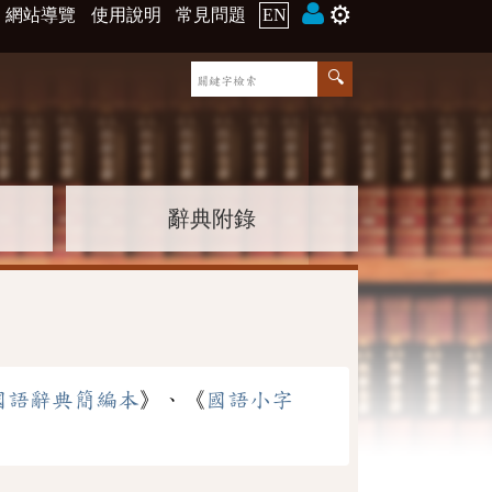
⚙️
網站導覽
使用說明
常見問題
EN
辭典附錄
國語辭典簡編本
》、《
國語小字