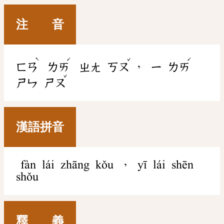
注 音
ˋ
ˊ
ˇ
ˊ
，
ㄈㄢ
ㄌㄞ
ㄓㄤ
ㄎㄡ
ㄧ
ㄌㄞ
ˇ
ㄕㄣ
ㄕㄡ
漢語拼音
fàn lái zhāng kǒu ， yī lái shēn
shǒu
釋 義