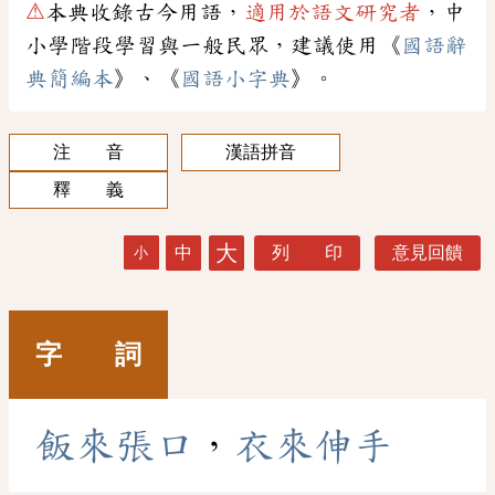
⚠
本典收錄古今用語，
適用於語文研究者
，中
小學階段學習與一般民眾，建議使用《
國語辭
典簡編本
》、《
國語小字典
》。
注 音
漢語拼音
釋 義
大
中
列 印
意見回饋
小
字 詞
飯
來
張
口
，
衣
來
伸
手