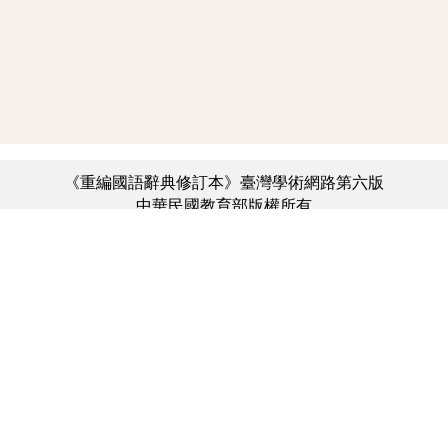
《重編國語辭典修訂本》臺灣學術網路第六版
中華民國教育部版權所有
:::
個資法及隱私聲明
|
辭典公眾授權網
|
意見交流
|
網網相連
三峽總院區地址：新北市三峽區三樹路2號、
︿
臺北院區地址：臺北市大安區和平東路一段179號、
臺中院區地址：臺中市豐原區師範街67號
電話總機：(02)7740-7890、
傳真：(02)7740-7064、
TANet VoIP：9009-7890
線上人數: 2684