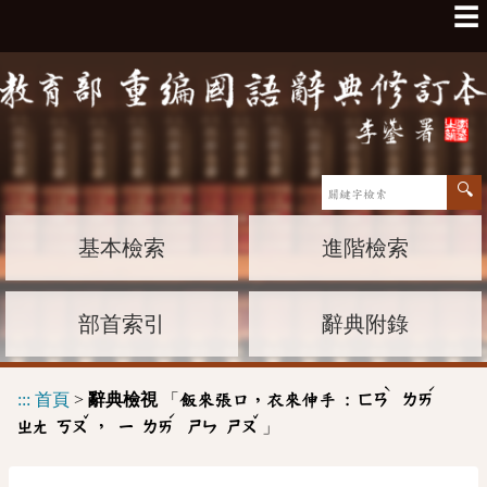
☰
基本檢索
進階檢索
部首索引
辭典附錄
ˋ
ˊ
:::
首頁
>
辭典檢視
「
飯來張口，衣來伸手 :
ㄈㄢ
ㄌㄞ
ˇ
ˊ
ˇ
」
，
ㄓㄤ
ㄎㄡ
ㄧ
ㄌㄞ
ㄕㄣ
ㄕㄡ