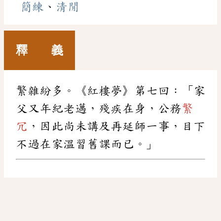
簡練
、
清閒
釋 義
繁雜紛多。《紅樓夢》第七回：「家
父又年紀老邁，殘疾在身，公務
繁
冗
，因此尚未講及再延師一事，目下
不過在家溫習舊課而已。」