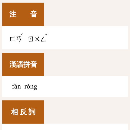
注 音
ˊ
ˇ
ㄈㄢ
ㄖㄨㄥ
漢語拼音
fán rǒng
相 反 詞