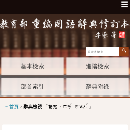
☰
基本檢索
進階檢索
部首索引
辭典附錄
ˊ
ˇ
:::
首頁
>
辭典檢視
「
」
繁冗 :
ㄈㄢ
ㄖㄨㄥ