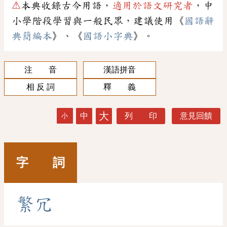
⚠
本典收錄古今用語，
適用於語文研究者
，中
小學階段學習與一般民眾，建議使用《
國語辭
典簡編本
》、《
國語小字典
》。
注 音
漢語拼音
相 反 詞
釋 義
大
中
列 印
意見回饋
小
字 詞
繁
冗