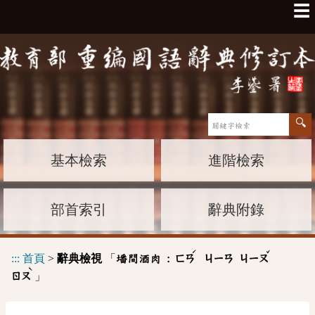
☰
基本檢索
進階檢索
部首索引
辭典附錄
ˊ
ˇ
:::
首頁
>
辭典檢視
「
墦間酒肉 :
ㄈㄢ
ㄐㄧㄢ
ㄐㄧㄡ
ˋ
」
ㄖㄡ