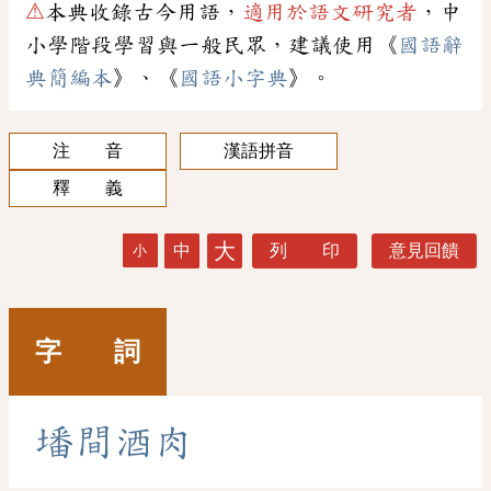
⚠
本典收錄古今用語，
適用於語文研究者
，中
小學階段學習與一般民眾，建議使用《
國語辭
典簡編本
》、《
國語小字典
》。
注 音
漢語拼音
釋 義
大
中
列 印
意見回饋
小
字 詞
墦
間
酒
肉