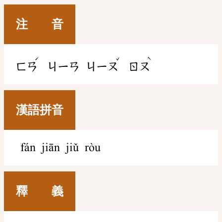
注 音
ˊ
ˇ
ˋ
ㄈㄢ
ㄐㄧㄢ
ㄐㄧㄡ
ㄖㄡ
漢語拼音
fán jiān jiǔ ròu
釋 義