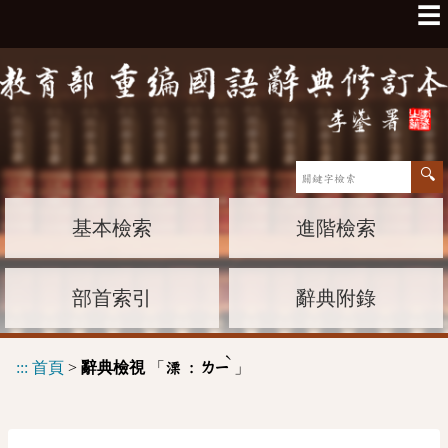
☰
基本檢索
進階檢索
部首索引
辭典附錄
ˋ
:::
首頁
>
辭典檢視
「
」
溧 :
ㄌㄧ