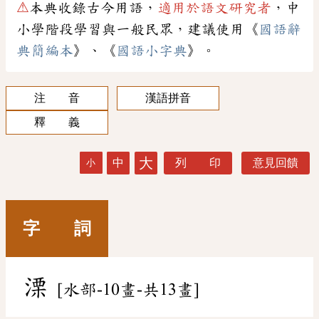
⚠
本典收錄古今用語，
適用於語文研究者
，中
小學階段學習與一般民眾，建議使用《
國語辭
典簡編本
》、《
國語小字典
》。
注 音
漢語拼音
釋 義
大
中
列 印
意見回饋
小
字 詞
溧
[水部-10畫-共13畫]