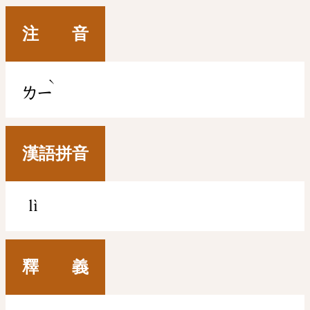
注 音
ˋ
ㄌㄧ
漢語拼音
lì
釋 義