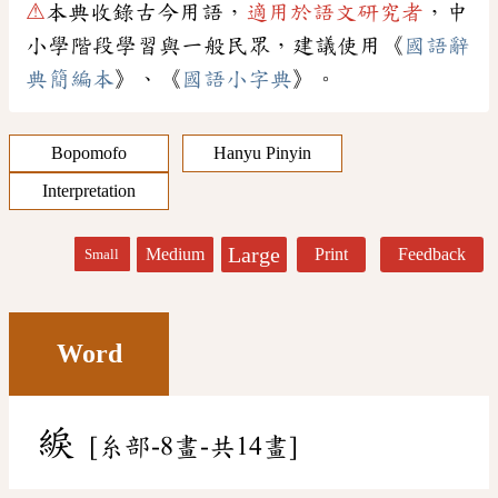
⚠
本典收錄古今用語，
適用於語文研究者
，中
小學階段學習與一般民眾，建議使用《
國語辭
典簡編本
》、《
國語小字典
》。
Bopomofo
Hanyu Pinyin
Interpretation
Large
Medium
Print
Feedback
Small
Word
綟
[糸部-8畫-共14畫]