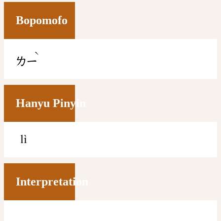
Bopomofo
ˋ
ㄌㄧ
Hanyu Pinyin
lì
Interpretation