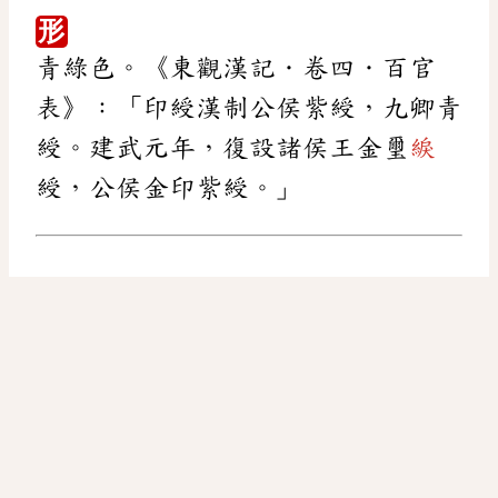
形
青綠色。《東觀漢記．卷四．百官
表》：「印綬漢制公侯紫綬，九卿青
綬。建武元年，復設諸侯王金璽
綟
綬，公侯金印紫綬。」