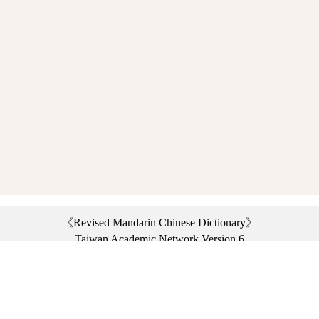
《Revised Mandarin Chinese Dictionary》
Taiwan Academic Network Version 6
©2021 Ministry of Education, R.O.C. All rights reserved.