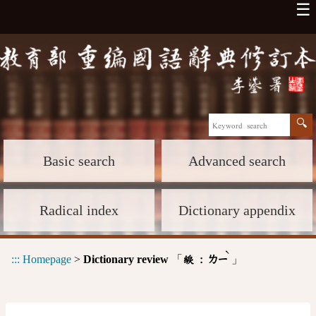
☰
Basic search
Advanced search
Radical index
Dictionary appendix
ˋ
:::
Homepage
>
Dictionary review
「
」
綟 :
ㄌㄧ