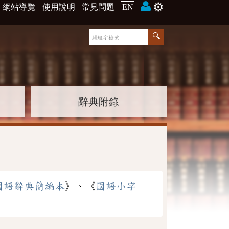
⚙️
網站導覽
使用說明
常見問題
EN
辭典附錄
國語辭典簡編本
》、《
國語小字