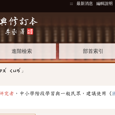
:::
最新消息
編輯說明
進階檢索
部首索引
ˇ
ˇ
」
ㄗㄡ
ㄑㄩㄢ
研究者
，中小學階段學習與一般民眾，建議使用《