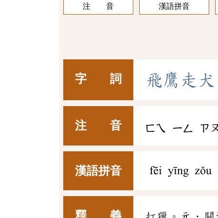
注 音
漢語拼音
飛
鷹
走
犬
字 詞
注 音
ㄈㄟ
ㄧㄥ
ㄗ
漢語拼音
fēi yīng zǒu
釋 義
打獵。元．關