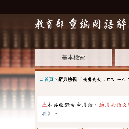
基本檢索
:::
首頁
>
辭典檢視
「
飛鷹走犬 :
ㄈㄟ
ㄧㄥ
⚠
本典收錄古今用語，
適用於語文
典
》。