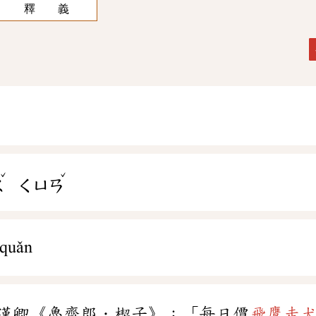
釋 義
ˇ
ˇ
ㄡ
ㄑㄩㄢ
 quǎn
漢卿《魯齋郎．楔子》：「每日價
飛鷹走