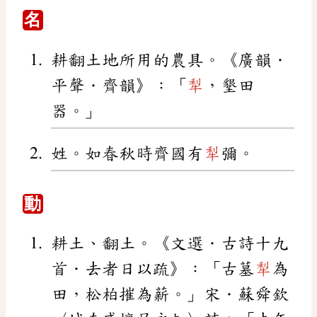
名
耕翻土地所用的農具。《廣韻．
平聲．齊韻》：「
犁
，墾田
器。」
姓。如春秋時齊國有
犁
彌。
動
耕土、翻土。《文選．古詩十九
首．去者日以疏》：「古墓
犁
為
田，松柏摧為薪。」宋．蘇舜欽