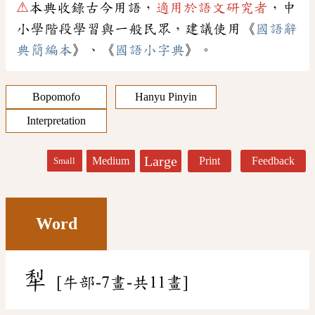
⚠
本典收錄古今用語，
適用於語文研究者
，中
小學階段學習與一般民眾，建議使用《
國語辭
典簡編本
》、《
國語小字典
》。
Bopomofo
Hanyu Pinyin
Interpretation
Large
Medium
Print
Feedback
Small
Word
犁
[牛部-7畫-共11畫]