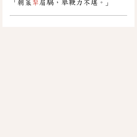
「朝策
犁
眉騧，舉鞭力不堪。」