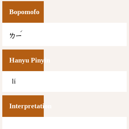
Bopomofo
ˊ
ㄌㄧ
Hanyu Pinyin
lí
Interpretation