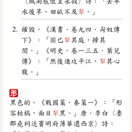
〈城南感懷呈永叔〉詩：「去年
水後旱，田畝不及
犁
。」
摧毀。《漢書．卷九四．匈奴傳
下》：「固已
犁
其庭，掃其
閭。」《明史．卷一三五．葉兌
傳》：「然後進攻平江，
犁
其心
腹。」
形
黑色的。《戰國策．秦策一》：「形
容枯槁，面目
犁
黑。」唐．李白〈魯
郡堯祠送竇明府薄華還西京〉詩：