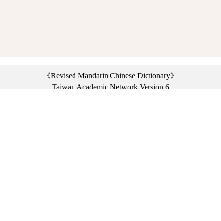
《Revised Mandarin Chinese Dictionary》
Taiwan Academic Network Version 6
©2021 Ministry of Education, R.O.C. All rights reserved.
︿
:::
Privacy statement
|
Dictionary network
|
Opinion exchange
|
Network Links
Headquarters: No. 2, Sanshu Rd., Sanxia Dist., New Taipei City 23703, Taiwan
(R.O.C.)、
Taipei Branch: No. 179, Sec. 1, Heping E. Rd., Daan Dist., Taipei City 10644,
Taiwan (R.O.C.)、
Taichung Branch Offices: No. 67, Shifan St., Fengyuan Dist., Taichung City 42081,