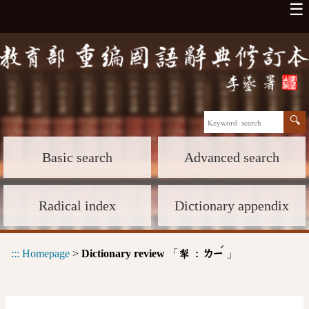
☰
Basic search
Advanced search
Radical index
Dictionary appendix
ˊ
:::
Homepage
>
Dictionary review
「
」
犁 :
ㄌㄧ