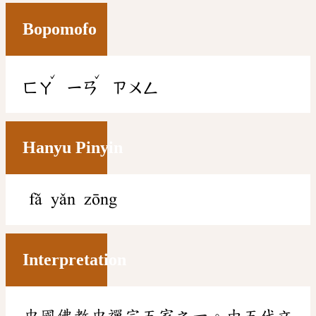
Bopomofo
ˇ
ˇ
ㄈㄚ
ㄧㄢ
ㄗㄨㄥ
Hanyu Pinyin
fǎ yǎn zōng
Interpretation
中國佛教中禪宗五家之一。由五代文