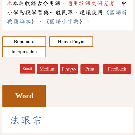
⚠
本典收錄古今用語，
適用於語文研究者
，中
小學階段學習與一般民眾，建議使用《
國語辭
典簡編本
》、《
國語小字典
》。
Bopomofo
Hanyu Pinyin
Interpretation
Large
Medium
Print
Feedback
Small
Word
法
眼
宗