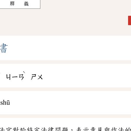
釋 義
書
ˋ
ˋ
ㄐㄧㄢ
ㄕㄨ
 shū
法官對於特定法律問題，表示意見與作法