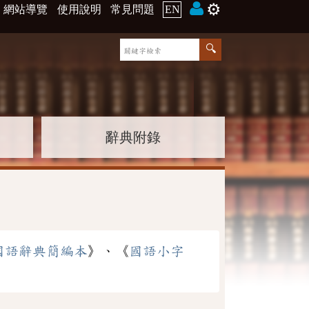
⚙️
網站導覽
使用說明
常見問題
EN
辭典附錄
國語辭典簡編本
》、《
國語小字