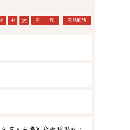
大
中
列 印
意見回饋
小
的文書。主要可分兩種形式：