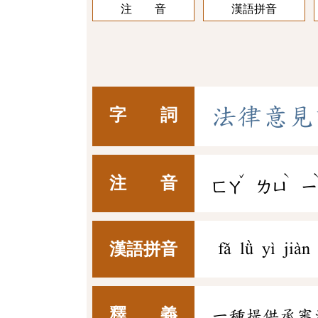
注 音
漢語拼音
法
律
意
見
字 詞
ˇ
ˋ
注 音
ㄈㄚ
ㄌㄩ
ㄧ
漢語拼音
fǎ lǜ yì jiàn
釋 義
一種提供承審