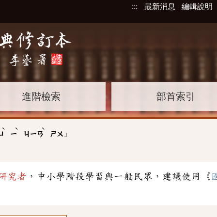
:::
最新消息
編輯說明
進階檢索
部首索引
ˋ
ˋ
ˋ
」
ㄩ
ㄧ
ㄐㄧㄢ
ㄕㄨ
研究者
，中小學階段學習與一般民眾，建議使用《