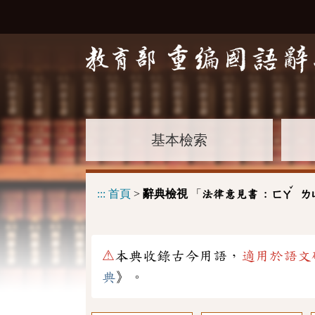
基本檢索
ˇ
:::
首頁
>
辭典檢視
「
法律意見書 :
ㄈㄚ
ㄌ
⚠
本典收錄古今用語，
適用於語文
典
》。