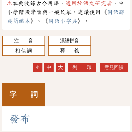
⚠
本典收錄古今用語，
適用於語文研究者
，中
小學階段學習與一般民眾，建議使用《
國語辭
典簡編本
》、《
國語小字典
》。
注 音
漢語拼音
相 似 詞
釋 義
大
中
列 印
意見回饋
小
字 詞
發
布