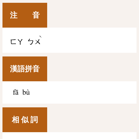
注 音
ˋ
ㄈㄚ
ㄅㄨ
漢語拼音
fā bù
相 似 詞