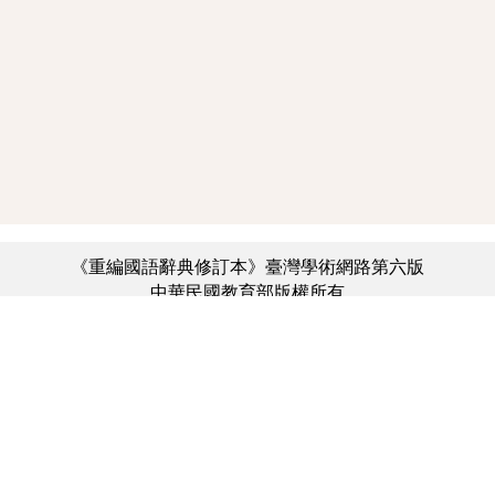
《重編國語辭典修訂本》臺灣學術網路第六版
中華民國教育部版權所有
:::
個資法及隱私聲明
|
辭典公眾授權網
|
意見交流
|
網網相連
三峽總院區地址：新北市三峽區三樹路2號、
︿
臺北院區地址：臺北市大安區和平東路一段179號、