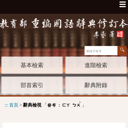
☰
基本檢索
進階檢索
部首索引
辭典附錄
ˋ
:::
首頁
>
辭典檢視
「
」
發布 :
ㄈㄚ
ㄅㄨ