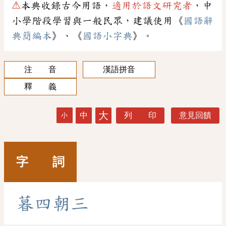
⚠
本典收錄古今用語，
適用於語文研究者
，中
小學階段學習與一般民眾，建議使用《
國語辭
典簡編本
》、《
國語小字典
》。
注 音
漢語拼音
釋 義
大
中
列 印
意見回饋
小
字 詞
暮
四
朝
三