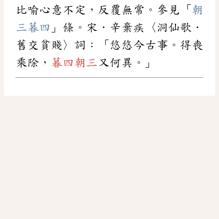
比喻心意不定，反覆無常。參見「
朝
三暮四
」條。宋．辛棄疾〈洞仙歌．
舊交貧賤〉詞：「悠悠今古事。得喪
乘除，
暮四朝三
又何異。」