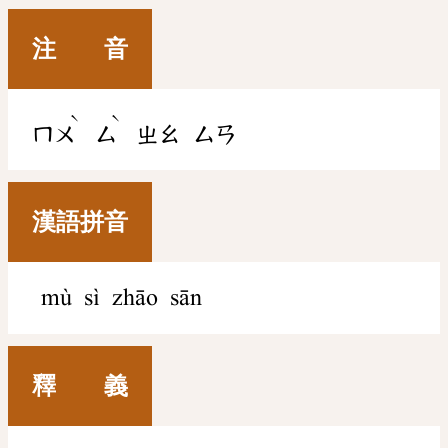
注 音
ˋ
ˋ
ㄇㄨ
ㄙ
ㄓㄠ
ㄙㄢ
漢語拼音
mù sì zhāo sān
釋 義