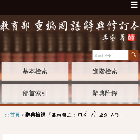
☰
基本檢索
進階檢索
部首索引
辭典附錄
ˋ
ˋ
:::
首頁
>
辭典檢視
「
」
暮四朝三 :
ㄇㄨ
ㄙ
ㄓㄠ
ㄙㄢ