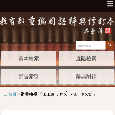
☰
基本檢索
進階檢索
部首索引
辭典附錄
ˋ
ˋ
ˋ
:::
首頁
>
辭典檢視
「
」
木上座 :
ㄇㄨ
ㄕㄤ
ㄗㄨㄛ