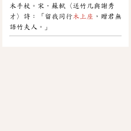
木手杖。宋．蘇軾〈送竹几與謝秀
才〉詩：「留我同行
木上座
，贈君無
語竹夫人。」