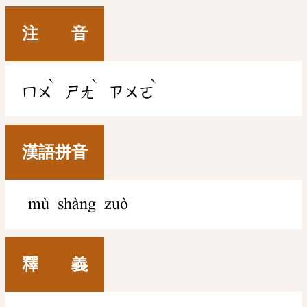
注 音
ˋ
ˋ
ˋ
ㄇㄨ
ㄕㄤ
ㄗㄨㄛ
漢語拼音
mù shàng zuò
釋 義