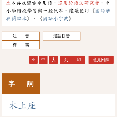
⚠
本典收錄古今用語，
適用於語文研究者
，中
小學階段學習與一般民眾，建議使用《
國語辭
典簡編本
》、《
國語小字典
》。
注 音
漢語拼音
釋 義
大
中
列 印
意見回饋
小
字 詞
木
上
座