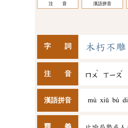
注 音
漢語拼音
木
朽
不
雕
字 詞
ˋ
ˇ
注 音
ㄇㄨ
ㄒㄧㄡ
漢語拼音
mù xiǔ bù di
釋 義
比喻局勢或人