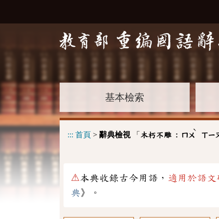
基本檢索
ˋ
:::
首頁
>
辭典檢視
「
木朽不雕 :
ㄇㄨ
ㄒㄧ
⚠
本典收錄古今用語，
適用於語文
典
》。