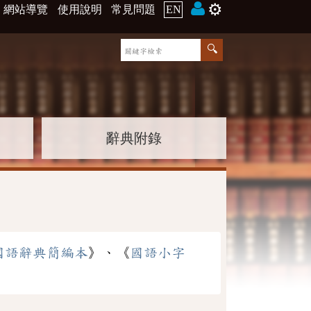
⚙️
網站導覽
使用說明
常見問題
EN
辭典附錄
國語辭典簡編本
》、《
國語小字