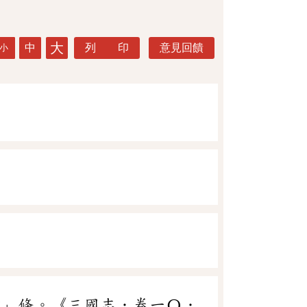
大
中
列 印
意見回饋
小
雕
」條。《三國志．卷一〇．