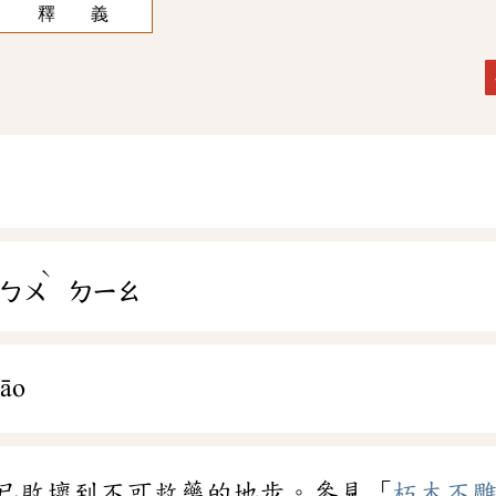
釋 義
ˋ
ㄅㄨ
ㄉㄧㄠ
āo
已敗壞到不可救藥的地步。參見「
朽木不