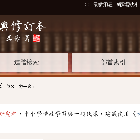
:::
最新消息
編輯說明
進階檢索
部首索引
ˇ
ˋ
」
ㄡ
ㄅㄨ
ㄉㄧㄠ
研究者
，中小學階段學習與一般民眾，建議使用《