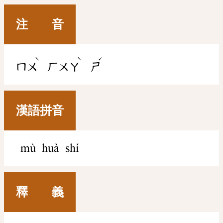
注 音
ˋ
ˋ
ˊ
ㄇㄨ
ㄏㄨㄚ
ㄕ
漢語拼音
mù huà shí
釋 義