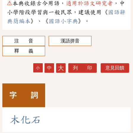
⚠
本典收錄古今用語，
適用於語文研究者
，中
小學階段學習與一般民眾，建議使用《
國語辭
典簡編本
》、《
國語小字典
》。
注 音
漢語拼音
釋 義
大
中
列 印
意見回饋
小
字 詞
木
化
石