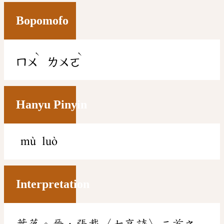
Bopomofo
ˋ
ˋ
ㄇㄨ
ㄌㄨㄛ
Hanyu Pinyin
mù luò
Interpretation
葉落。晉．張載〈七哀詩〉二首之