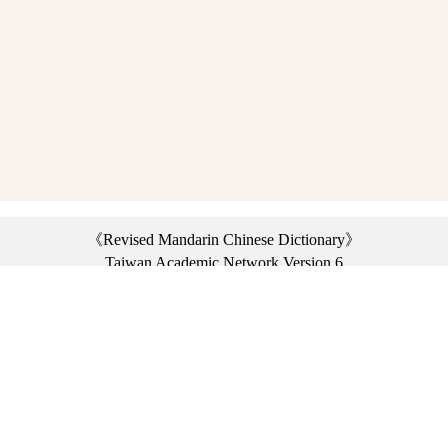
《Revised Mandarin Chinese Dictionary》
Taiwan Academic Network Version 6
©2021 Ministry of Education, R.O.C. All rights reserved.
︿
:::
Privacy statement
|
Dictionary network
|
Opinion exchange
|
Network Links