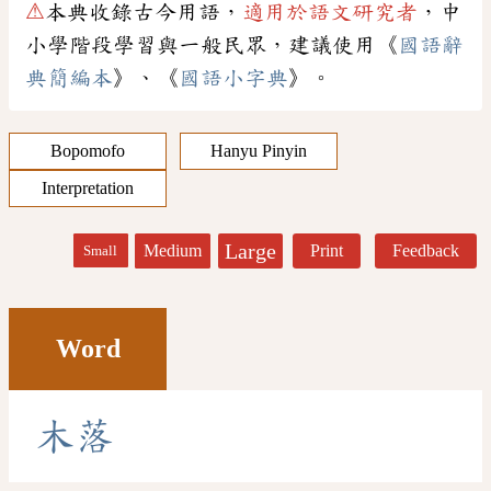
⚠
本典收錄古今用語，
適用於語文研究者
，中
小學階段學習與一般民眾，建議使用《
國語辭
典簡編本
》、《
國語小字典
》。
Bopomofo
Hanyu Pinyin
Interpretation
Large
Medium
Print
Feedback
Small
Word
木
落