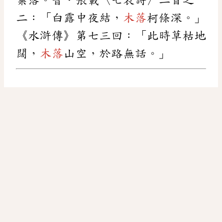
二：「白露中夜結，
木落
柯條深。」
《水滸傳》第七三回：「此時草枯地
闊，
木落
山空，於路無話。」