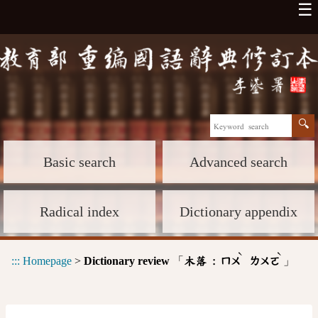
☰
Basic search
Advanced search
Radical index
Dictionary appendix
ˋ
ˋ
:::
Homepage
>
Dictionary review
「
」
木落 :
ㄇㄨ
ㄌㄨㄛ