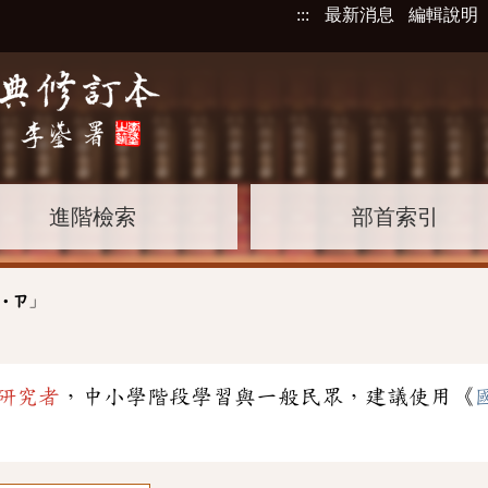
:::
最新消息
編輯說明
進階檢索
部首索引
」
˙ㄗ
研究者
，中小學階段學習與一般民眾，建議使用《