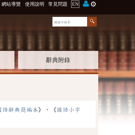
⚙️
網站導覽
使用說明
常見問題
EN
辭典附錄
國語辭典簡編本
》、《
國語小字