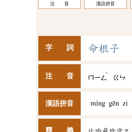
注 音
漢語拼音
命
根
子
字 詞
ˋ
注 音
ㄇㄧㄥ
ㄍㄣ
漢語拼音
mìng gēn zi
釋 義
比喻最珍愛之