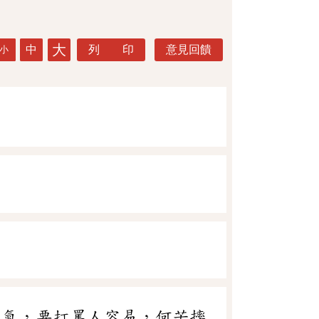
大
中
列 印
意見回饋
小
生氣，要打罵人容易，何苦摔