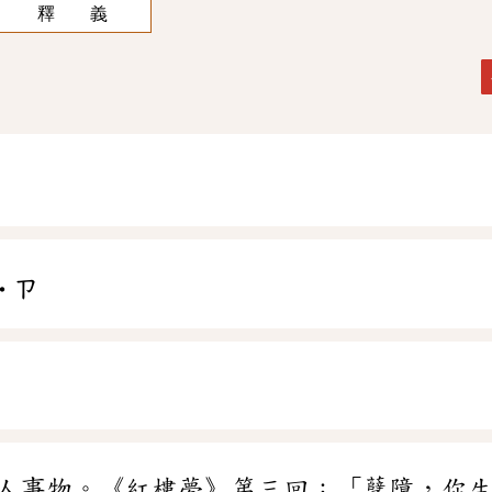
釋 義
˙ㄗ
人事物。《紅樓夢》第三回：「孽障，你