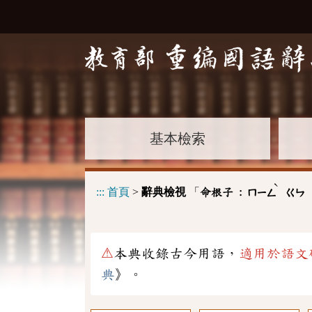
基本檢索
ˋ
:::
首頁
>
辭典檢視
「
命根子 :
ㄇㄧㄥ
ㄍㄣ
⚠
本典收錄古今用語，
適用於語文
典
》。