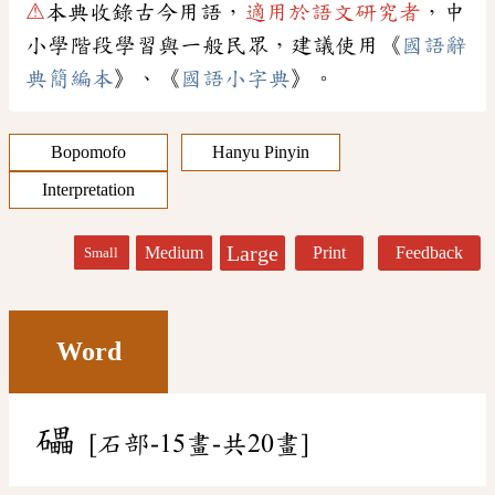
⚠
本典收錄古今用語，
適用於語文研究者
，中
小學階段學習與一般民眾，建議使用《
國語辭
典簡編本
》、《
國語小字典
》。
Bopomofo
Hanyu Pinyin
Interpretation
Large
Medium
Print
Feedback
Small
Word
礧
[石部-15畫-共20畫]