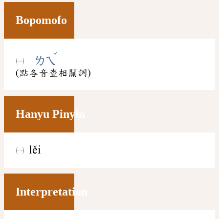
Bopomofo
ˇ
ㄌㄟ
(點各音查相關詞)
Hanyu Pinyin
lěi
Interpretation