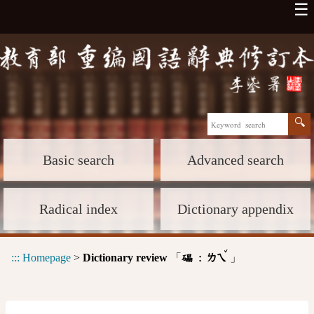
☰
Basic search
Advanced search
Radical index
Dictionary appendix
ˇ
:::
Homepage
>
Dictionary review
「
」
礧 :
ㄌㄟ