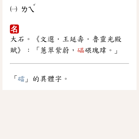
ˇ
㈠
ㄌㄟ
名
大石。《文選．王延壽．魯靈光殿
賦》：「蔥翠紫蔚，
礧
碨瑰瑋。」
「
礌
」的異體字。