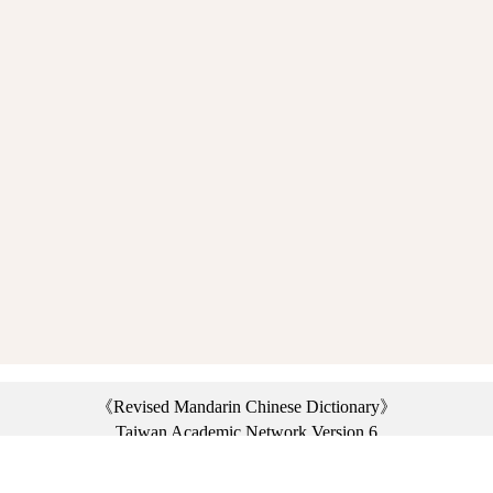
《Revised Mandarin Chinese Dictionary》
Taiwan Academic Network Version 6
©2021 Ministry of Education, R.O.C. All rights reserved.