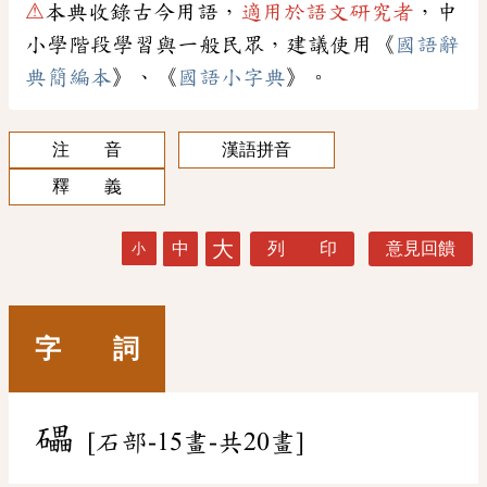
⚠
本典收錄古今用語，
適用於語文研究者
，中
小學階段學習與一般民眾，建議使用《
國語辭
典簡編本
》、《
國語小字典
》。
注 音
漢語拼音
釋 義
大
中
列 印
意見回饋
小
字 詞
礧
[石部-15畫-共20畫]