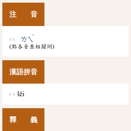
注 音
ˇ
ㄌㄟ
(點各音查相關詞)
漢語拼音
lěi
釋 義