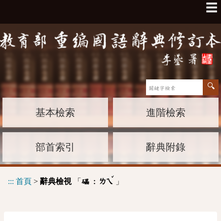
☰
基本檢索
進階檢索
部首索引
辭典附錄
ˇ
:::
首頁
>
辭典檢視
「
」
礧 :
ㄌㄟ