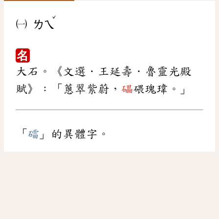
ˇ
㈠
ㄌㄟ
名
大石。《文選．王延壽．魯靈光殿
賦》：「蔥翠紫蔚，
礧
碨瑰瑋。」
「
礌
」的異體字。