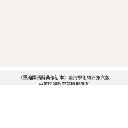
《重編國語辭典修訂本》臺灣學術網路第六版
中華民國教育部版權所有
:::
個資法及隱私聲明
|
辭典公眾授權網
|
意見交流
|
網網相連
三峽總院區地址：新北市三峽區三樹路2號、