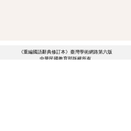
《重編國語辭典修訂本》臺灣學術網路第六版
中華民國教育部版權所有
:::
個資法及隱私聲明
|
辭典公眾授權網
|
意見交流
|
網網相連
三峽總院區地址：新北市三峽區三樹路2號、
︿
臺北院區地址：臺北市大安區和平東路一段179號、
臺中院區地址：臺中市豐原區師範街67號
電話總機：(02)7740-7890、
傳真：(02)7740-7064、
TANet VoIP：9009-7890
線上人數: 1562