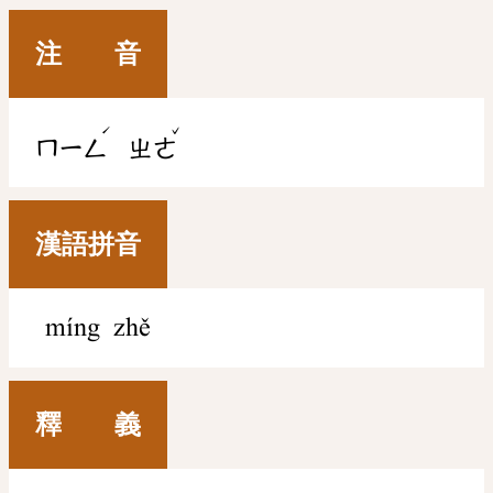
注 音
ˊ
ˇ
ㄇㄧㄥ
ㄓㄜ
漢語拼音
míng zhě
釋 義