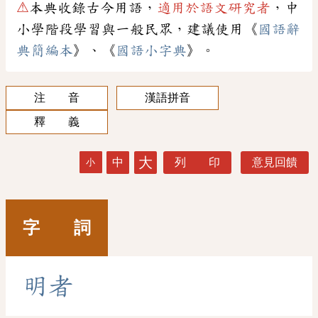
⚠
本典收錄古今用語，
適用於語文研究者
，中
小學階段學習與一般民眾，建議使用《
國語辭
典簡編本
》、《
國語小字典
》。
注 音
漢語拼音
釋 義
大
中
列 印
意見回饋
小
字 詞
明
者