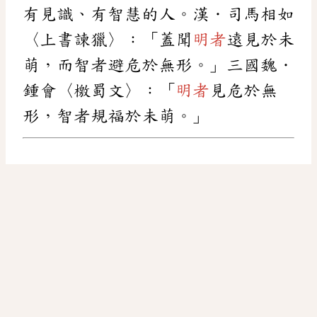
有見識、有智慧的人。漢．司馬相如
〈上書諫獵〉：「蓋聞
明者
遠見於未
萌，而智者避危於無形。」三國魏．
鍾會〈檄蜀文〉：「
明者
見危於無
形，智者規福於未萌。」