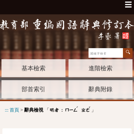
☰
基本檢索
進階檢索
部首索引
辭典附錄
ˊ
ˇ
:::
首頁
>
辭典檢視
「
」
明者 :
ㄇㄧㄥ
ㄓㄜ