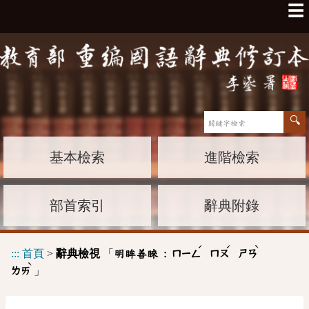
☰
基本檢索
進階檢索
部首索引
辭典附錄
ˊ
ˊ
ˋ
:::
首頁
>
辭典檢視
「
明眸善睞 :
ㄇㄧㄥ
ㄇㄡ
ㄕㄢ
ˋ
」
ㄌㄞ