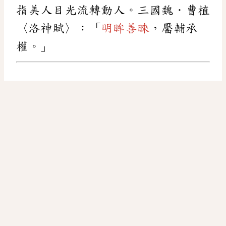
指美人目光流轉動人。三國魏．曹植
〈洛神賦〉：「
明眸善睞
，靨輔承
權。」