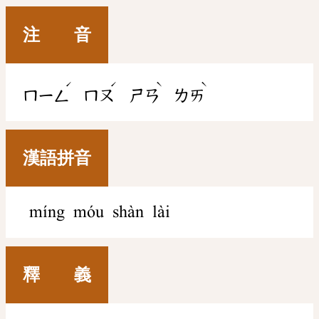
注 音
ˊ
ˊ
ˋ
ˋ
ㄇㄧㄥ
ㄇㄡ
ㄕㄢ
ㄌㄞ
漢語拼音
míng móu shàn lài
釋 義