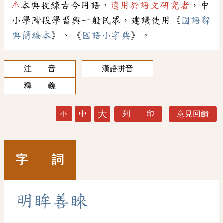
⚠
本典收錄古今用語，
適用於語文研究者
，中
小學階段學習與一般民眾，建議使用《
國語辭
典簡編本
》、《
國語小字典
》。
注 音
漢語拼音
釋 義
大
中
列 印
意見回饋
小
字 詞
明
眸
善
睞