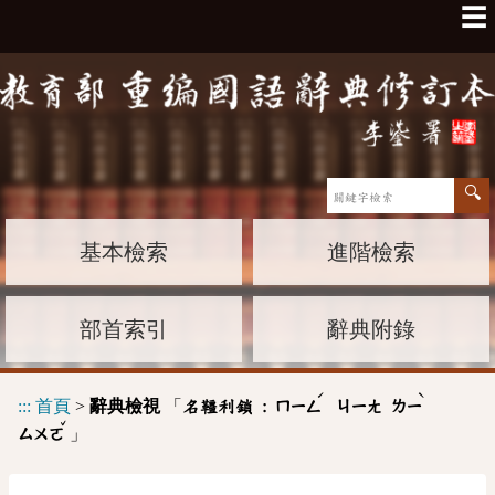
☰
基本檢索
進階檢索
部首索引
辭典附錄
ˊ
ˋ
:::
首頁
>
辭典檢視
「
名韁利鎖 :
ㄇㄧㄥ
ㄐㄧㄤ
ㄌㄧ
ˇ
」
ㄙㄨㄛ