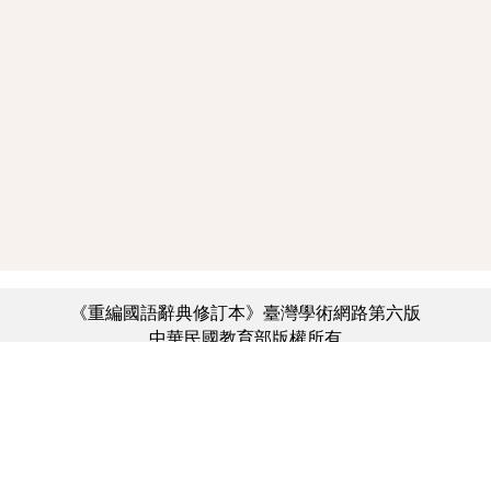
《重編國語辭典修訂本》臺灣學術網路第六版
中華民國教育部版權所有
:::
個資法及隱私聲明
|
辭典公眾授權網
|
意見交流
|
網網相連