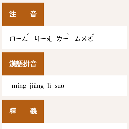
注 音
ˊ
ˋ
ˇ
ㄇㄧㄥ
ㄐㄧㄤ
ㄌㄧ
ㄙㄨㄛ
漢語拼音
míng jiāng lì suǒ
釋 義