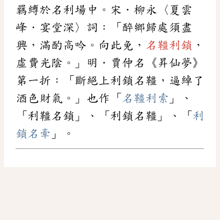
羈縛於名利場中。宋．柳永〈夏雲
峰．宴堂深〉詞：「醉鄉歸處須盡
興，滿酌高吟。向此免，
名韁利鎖
，
虛費光陰。」明．賈仲名《昇仙夢》
第一折：「斷絕上利鎖名韁，逼綽了
酒色財氣。」也作「
名韁利索
」、
「利韁名鎖」、「利鎖名韁」、「
利
鎖名牽
」。